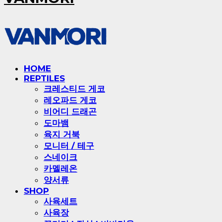
HOME
REPTILES
크레스티드 게코
레오파드 게코
비어디 드래곤
도마뱀
육지 거북
모니터 / 테구
스네이크
카멜레온
양서류
SHOP
사육세트
사육장