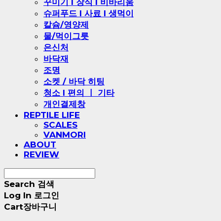
꾸미기 l 장식 l 비바리움
슈퍼푸드 l 사료 l 생먹이
칼슘/영양제
물/먹이그릇
은신처
바닥재
조명
소켓 / 바닥 히팅
청소 l 편의 ㅣ 기타
개인결제창
REPTILE LIFE
SCALES
VANMORI
ABOUT
REVIEW
Search
검색
Log In
로그인
Cart
장바구니