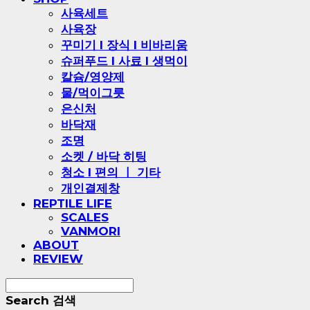
사육세트
사육장
꾸미기 l 장식 l 비바리움
슈퍼푸드 l 사료 l 생먹이
칼슘/영양제
물/먹이그릇
은신처
바닥재
조명
소켓 / 바닥 히팅
청소 l 편의 ㅣ 기타
개인결제창
REPTILE LIFE
SCALES
VANMORI
ABOUT
REVIEW
Search
검색