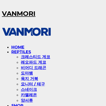
VANMORI
HOME
REPTILES
크레스티드 게코
레오파드 게코
비어디 드래곤
도마뱀
육지 거북
모니터 / 테구
스네이크
카멜레온
양서류
SHOP