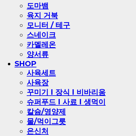
도마뱀
육지 거북
모니터 / 테구
스네이크
카멜레온
양서류
SHOP
사육세트
사육장
꾸미기 l 장식 l 비바리움
슈퍼푸드 l 사료 l 생먹이
칼슘/영양제
물/먹이그릇
은신처