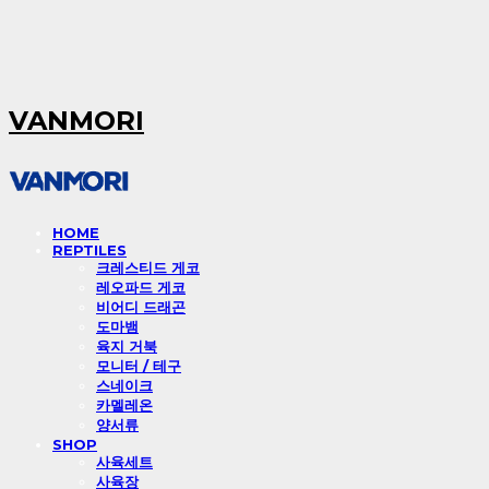
VANMORI
HOME
REPTILES
크레스티드 게코
레오파드 게코
비어디 드래곤
도마뱀
육지 거북
모니터 / 테구
스네이크
카멜레온
양서류
SHOP
사육세트
사육장