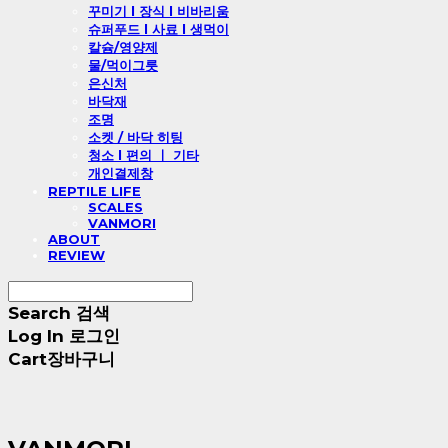
꾸미기 l 장식 l 비바리움
슈퍼푸드 l 사료 l 생먹이
칼슘/영양제
물/먹이그릇
은신처
바닥재
조명
소켓 / 바닥 히팅
청소 l 편의 ㅣ 기타
개인결제창
REPTILE LIFE
SCALES
VANMORI
ABOUT
REVIEW
Search
검색
Log In
로그인
Cart
장바구니