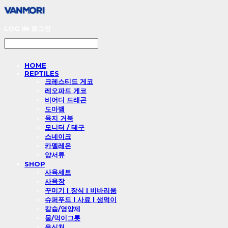
LOG IN
로그인
HOME
REPTILES
크레스티드 게코
레오파드 게코
비어디 드래곤
도마뱀
육지 거북
모니터 / 테구
스네이크
카멜레온
양서류
SHOP
사육세트
사육장
꾸미기 l 장식 l 비바리움
슈퍼푸드 l 사료 l 생먹이
칼슘/영양제
물/먹이그릇
은신처