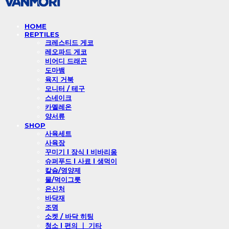
HOME
REPTILES
크레스티드 게코
레오파드 게코
비어디 드래곤
도마뱀
육지 거북
모니터 / 테구
스네이크
카멜레온
양서류
SHOP
사육세트
사육장
꾸미기 l 장식 l 비바리움
슈퍼푸드 l 사료 l 생먹이
칼슘/영양제
물/먹이그릇
은신처
바닥재
조명
소켓 / 바닥 히팅
청소 l 편의 ㅣ 기타