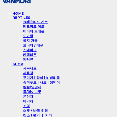
HOME
REPTILES
크레스티드 게코
레오파드 게코
비어디 드래곤
도마뱀
육지 거북
모니터 / 테구
스네이크
카멜레온
양서류
SHOP
사육세트
사육장
꾸미기 l 장식 l 비바리움
슈퍼푸드 l 사료 l 생먹이
칼슘/영양제
물/먹이그릇
은신처
바닥재
조명
소켓 / 바닥 히팅
청소 l 편의 ㅣ 기타