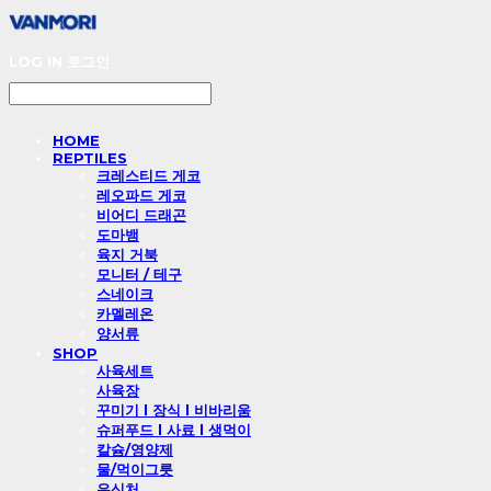
LOG IN
로그인
HOME
REPTILES
크레스티드 게코
레오파드 게코
비어디 드래곤
도마뱀
육지 거북
모니터 / 테구
스네이크
카멜레온
양서류
SHOP
사육세트
사육장
꾸미기 l 장식 l 비바리움
슈퍼푸드 l 사료 l 생먹이
칼슘/영양제
물/먹이그릇
은신처