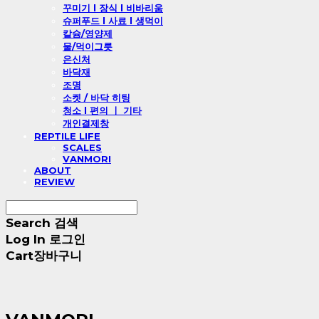
꾸미기 l 장식 l 비바리움
슈퍼푸드 l 사료 l 생먹이
칼슘/영양제
물/먹이그릇
은신처
바닥재
조명
소켓 / 바닥 히팅
청소 l 편의 ㅣ 기타
개인결제창
REPTILE LIFE
SCALES
VANMORI
ABOUT
REVIEW
Search
검색
Log In
로그인
Cart
장바구니