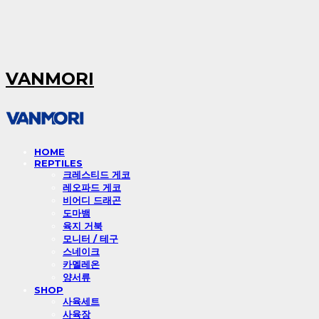
VANMORI
HOME
REPTILES
크레스티드 게코
레오파드 게코
비어디 드래곤
도마뱀
육지 거북
모니터 / 테구
스네이크
카멜레온
양서류
SHOP
사육세트
사육장