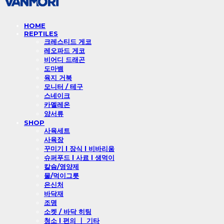
HOME
REPTILES
크레스티드 게코
레오파드 게코
비어디 드래곤
도마뱀
육지 거북
모니터 / 테구
스네이크
카멜레온
양서류
SHOP
사육세트
사육장
꾸미기 l 장식 l 비바리움
슈퍼푸드 l 사료 l 생먹이
칼슘/영양제
물/먹이그릇
은신처
바닥재
조명
소켓 / 바닥 히팅
청소 l 편의 ㅣ 기타