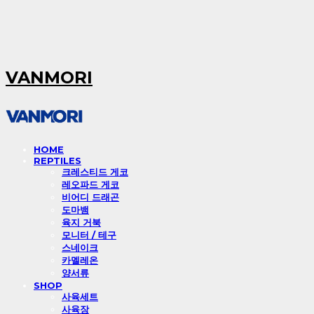
VANMORI
HOME
REPTILES
크레스티드 게코
레오파드 게코
비어디 드래곤
도마뱀
육지 거북
모니터 / 테구
스네이크
카멜레온
양서류
SHOP
사육세트
사육장