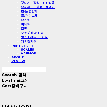
꾸미기 l 장식 l 비바리움
슈퍼푸드 l 사료 l 생먹이
칼슘/영양제
물/먹이그릇
은신처
바닥재
조명
소켓 / 바닥 히팅
청소 l 편의 ㅣ 기타
개인결제창
REPTILE LIFE
SCALES
VANMORI
ABOUT
REVIEW
Search
검색
Log In
로그인
Cart
장바구니