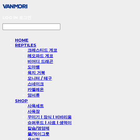
LOG IN
로그인
HOME
REPTILES
크레스티드 게코
레오파드 게코
비어디 드래곤
도마뱀
육지 거북
모니터 / 테구
스네이크
카멜레온
양서류
SHOP
사육세트
사육장
꾸미기 l 장식 l 비바리움
슈퍼푸드 l 사료 l 생먹이
칼슘/영양제
물/먹이그릇
은신처