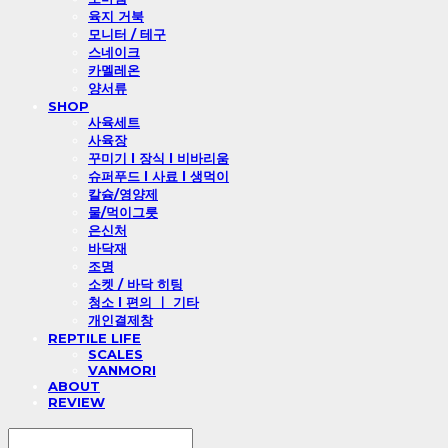
육지 거북
모니터 / 테구
스네이크
카멜레온
양서류
SHOP
사육세트
사육장
꾸미기 l 장식 l 비바리움
슈퍼푸드 l 사료 l 생먹이
칼슘/영양제
물/먹이그릇
은신처
바닥재
조명
소켓 / 바닥 히팅
청소 l 편의 ㅣ 기타
개인결제창
REPTILE LIFE
SCALES
VANMORI
ABOUT
REVIEW