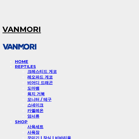
VANMORI
HOME
REPTILES
크레스티드 게코
레오파드 게코
비어디 드래곤
도마뱀
육지 거북
모니터 / 테구
스네이크
카멜레온
양서류
SHOP
사육세트
사육장
꾸미기 l 장식 l 비바리움