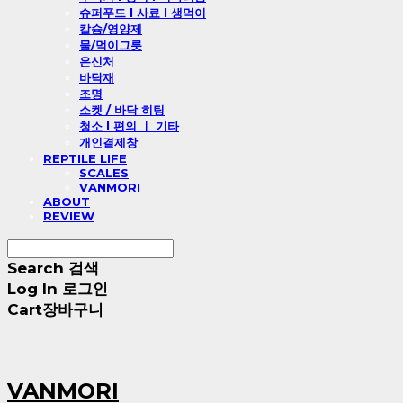
슈퍼푸드 l 사료 l 생먹이
칼슘/영양제
물/먹이그릇
은신처
바닥재
조명
소켓 / 바닥 히팅
청소 l 편의 ㅣ 기타
개인결제창
REPTILE LIFE
SCALES
VANMORI
ABOUT
REVIEW
Search
검색
Log In
로그인
Cart
장바구니
VANMORI