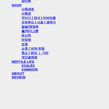
양서류
SHOP
사육세트
사육장
꾸미기 l 장식 l 비바리움
슈퍼푸드 l 사료 l 생먹이
칼슘/영양제
물/먹이그릇
은신처
바닥재
조명
소켓 / 바닥 히팅
청소 l 편의 ㅣ 기타
개인결제창
REPTILE LIFE
SCALES
VANMORI
ABOUT
REVIEW