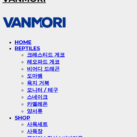
HOME
REPTILES
크레스티드 게코
레오파드 게코
비어디 드래곤
도마뱀
육지 거북
모니터 / 테구
스네이크
카멜레온
양서류
SHOP
사육세트
사육장