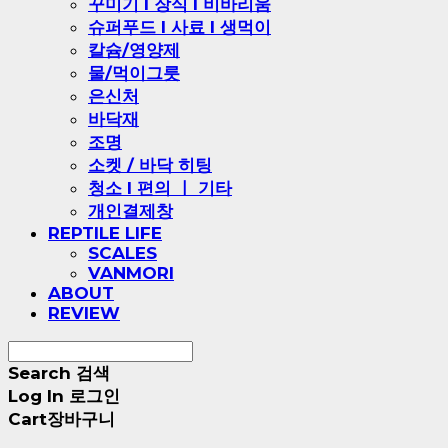
꾸미기 l 장식 l 비바리움
슈퍼푸드 l 사료 l 생먹이
칼슘/영양제
물/먹이그릇
은신처
바닥재
조명
소켓 / 바닥 히팅
청소 l 편의 ㅣ 기타
개인결제창
REPTILE LIFE
SCALES
VANMORI
ABOUT
REVIEW
Search
검색
Log In
로그인
Cart
장바구니