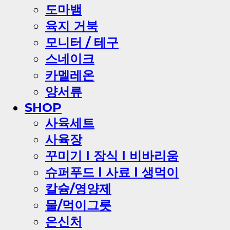
도마뱀
육지 거북
모니터 / 테구
스네이크
카멜레온
양서류
SHOP
사육세트
사육장
꾸미기 l 장식 l 비바리움
슈퍼푸드 l 사료 l 생먹이
칼슘/영양제
물/먹이그릇
은신처