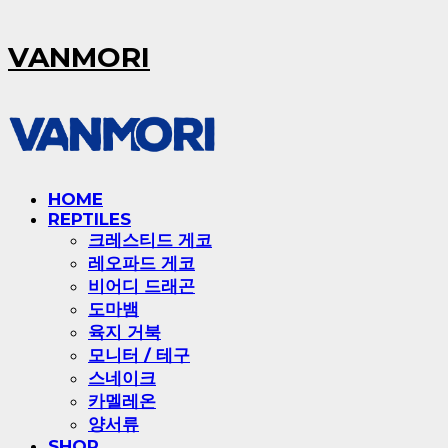
VANMORI
HOME
REPTILES
크레스티드 게코
레오파드 게코
비어디 드래곤
도마뱀
육지 거북
모니터 / 테구
스네이크
카멜레온
양서류
SHOP