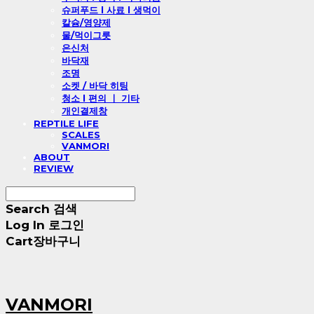
슈퍼푸드 l 사료 l 생먹이
칼슘/영양제
물/먹이그릇
은신처
바닥재
조명
소켓 / 바닥 히팅
청소 l 편의 ㅣ 기타
개인결제창
REPTILE LIFE
SCALES
VANMORI
ABOUT
REVIEW
Search
검색
Log In
로그인
Cart
장바구니
VANMORI