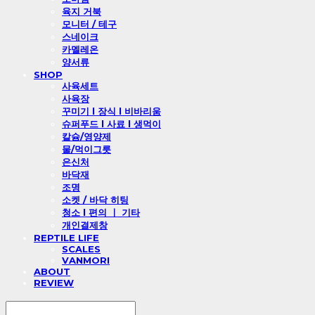
육지 거북
모니터 / 테구
스네이크
카멜레온
양서류
SHOP
사육세트
사육장
꾸미기 l 장식 l 비바리움
슈퍼푸드 l 사료 l 생먹이
칼슘/영양제
물/먹이그릇
은신처
바닥재
조명
소켓 / 바닥 히팅
청소 l 편의 ㅣ 기타
개인결제창
REPTILE LIFE
SCALES
VANMORI
ABOUT
REVIEW