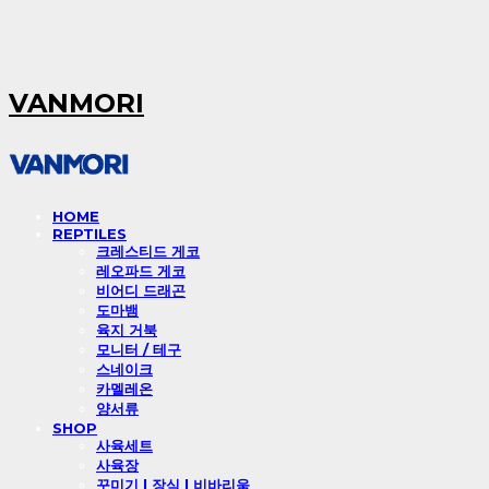
VANMORI
HOME
REPTILES
크레스티드 게코
레오파드 게코
비어디 드래곤
도마뱀
육지 거북
모니터 / 테구
스네이크
카멜레온
양서류
SHOP
사육세트
사육장
꾸미기 l 장식 l 비바리움