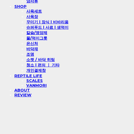
양서류
SHOP
사육세트
사육장
꾸미기 l 장식 l 비바리움
슈퍼푸드 l 사료 l 생먹이
칼슘/영양제
물/먹이그릇
은신처
바닥재
조명
소켓 / 바닥 히팅
청소 l 편의 ㅣ 기타
개인결제창
REPTILE LIFE
SCALES
VANMORI
ABOUT
REVIEW