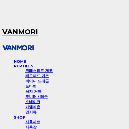
VANMORI
HOME
REPTILES
크레스티드 게코
레오파드 게코
비어디 드래곤
도마뱀
육지 거북
모니터 / 테구
스네이크
카멜레온
양서류
SHOP
사육세트
사육장