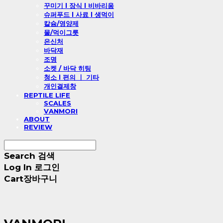
꾸미기 l 장식 l 비바리움
슈퍼푸드 l 사료 l 생먹이
칼슘/영양제
물/먹이그릇
은신처
바닥재
조명
소켓 / 바닥 히팅
청소 l 편의 ㅣ 기타
개인결제창
REPTILE LIFE
SCALES
VANMORI
ABOUT
REVIEW
Search
검색
Log In
로그인
Cart
장바구니