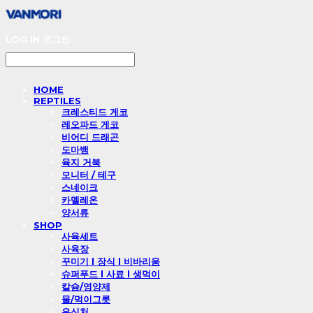
LOG IN
로그인
HOME
REPTILES
크레스티드 게코
레오파드 게코
비어디 드래곤
도마뱀
육지 거북
모니터 / 테구
스네이크
카멜레온
양서류
SHOP
사육세트
사육장
꾸미기 l 장식 l 비바리움
슈퍼푸드 l 사료 l 생먹이
칼슘/영양제
물/먹이그릇
은신처