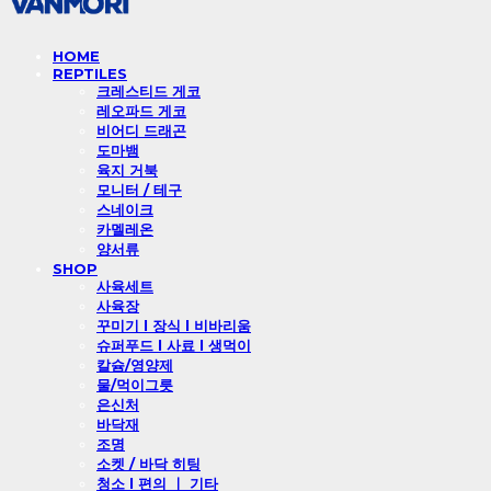
HOME
REPTILES
크레스티드 게코
레오파드 게코
비어디 드래곤
도마뱀
육지 거북
모니터 / 테구
스네이크
카멜레온
양서류
SHOP
사육세트
사육장
꾸미기 l 장식 l 비바리움
슈퍼푸드 l 사료 l 생먹이
칼슘/영양제
물/먹이그릇
은신처
바닥재
조명
소켓 / 바닥 히팅
청소 l 편의 ㅣ 기타