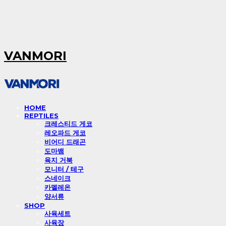
VANMORI
HOME
REPTILES
크레스티드 게코
레오파드 게코
비어디 드래곤
도마뱀
육지 거북
모니터 / 테구
스네이크
카멜레온
양서류
SHOP
사육세트
사육장