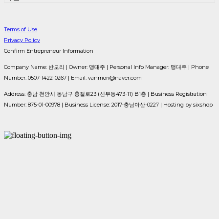
Terms of Use
Privacy Policy
Confirm Entrepreneur Information
Company Name: 반모리 | Owner: 맹대주 | Personal Info Manager: 맹대주 | Phone
Number: 0507-1422-0267 | Email: vanmori@naver.com
Address: 충남 천안시 동남구 충절로23 (신부동473-11) B1층 | Business Registration
Number:
875-01-00978
| Business License:
2017-충남아산-0227
| Hosting by sixshop