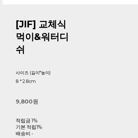
[JIF] 교체식
먹이&워터디
쉬
사이즈 (길이*높이)
8 * 2.8cm
9,800원
적립금
1%
기본 적립
1%
배송비
-