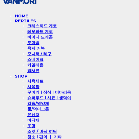
HOME
REPTILES
크레스티드 게코
레오파드 게코
비어디 드래곤
도마뱀
육지 거북
모니터 / 테구
스네이크
카멜레온
양서류
SHOP
사육세트
사육장
꾸미기 l 장식 l 비바리움
슈퍼푸드 l 사료 l 생먹이
칼슘/영양제
물/먹이그릇
은신처
바닥재
조명
소켓 / 바닥 히팅
청소 l 편의 ㅣ 기타