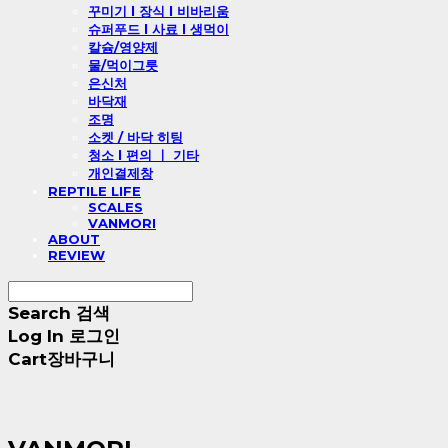
꾸미기 l 장식 l 비바리움
슈퍼푸드 l 사료 l 생먹이
칼슘/영양제
물/먹이그릇
은신처
바닥재
조명
소켓 / 바닥 히팅
청소 l 편의 ㅣ 기타
개인결제창
REPTILE LIFE
SCALES
VANMORI
ABOUT
REVIEW
Search
검색
Log In
로그인
Cart
장바구니