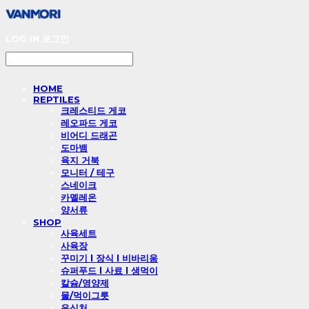
LOG IN
로그인
HOME
REPTILES
크레스티드 게코
레오파드 게코
비어디 드래곤
도마뱀
육지 거북
모니터 / 테구
스네이크
카멜레온
양서류
SHOP
사육세트
사육장
꾸미기 l 장식 l 비바리움
슈퍼푸드 l 사료 l 생먹이
칼슘/영양제
물/먹이그릇
은신처