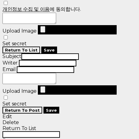
개인정보 수집 및 이용
에 동의합니다.
Upload Image
Set secret
Return To List
Save
Subject
Writer
Email
Upload Image
Set secret
Return To Post
Save
Edit
Delete
Return To List