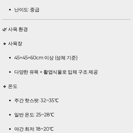
난이도: 중급
🌿 사육 환경
🔸 사육장
45×45×60cm 이상 (성체 기준)
다양한 유목 + 활엽식물로 입체 구조 제공
🔸 온도
주간 핫스팟: 32~35℃
일반 온도: 25~28℃
야간 최저: 18~20℃