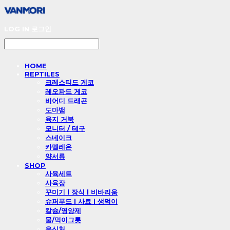
LOG IN
로그인
HOME
REPTILES
크레스티드 게코
레오파드 게코
비어디 드래곤
도마뱀
육지 거북
모니터 / 테구
스네이크
카멜레온
양서류
SHOP
사육세트
사육장
꾸미기 l 장식 l 비바리움
슈퍼푸드 l 사료 l 생먹이
칼슘/영양제
물/먹이그릇
은신처