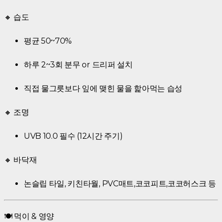
🔸 습도
평균 50~70%
하루 2~3회 분무 or 드리퍼 설치
직접 물그릇보다 잎에 맺힌 물을 핥아먹는 습성
🔸 조명
UVB 10.0 필수 (12시간 주기)
🔸 바닥재
논슬립 타일, 키친타월, PVC매트,코코피트,코코허스크 등
🍽️ 먹이 & 영양