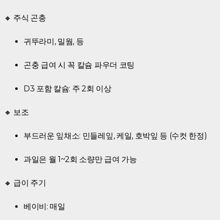
🔸 주식 곤충
귀뚜라미, 밀웜, 등
곤충 급여 시 꼭 칼슘 파우더 코팅
D3 포함 칼슘: 주 2회 이상
🔸 보조
부드러운 잎채소: 민들레잎, 케일, 호박잎 등 (수컷 한정)
과일은 월 1~2회 소량만 급여 가능
🔸 급이 주기
베이비: 매일