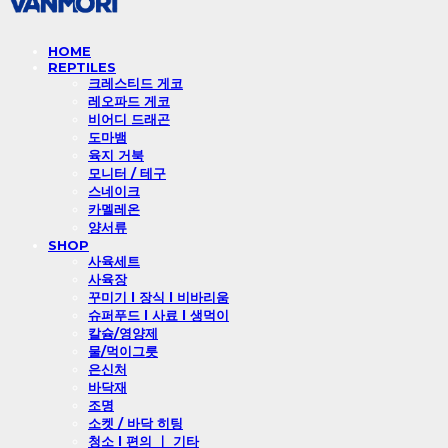
HOME
REPTILES
크레스티드 게코
레오파드 게코
비어디 드래곤
도마뱀
육지 거북
모니터 / 테구
스네이크
카멜레온
양서류
SHOP
사육세트
사육장
꾸미기 l 장식 l 비바리움
슈퍼푸드 l 사료 l 생먹이
칼슘/영양제
물/먹이그릇
은신처
바닥재
조명
소켓 / 바닥 히팅
청소 l 편의 ㅣ 기타