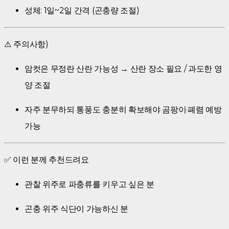
성체: 1일~2일 간격 (곤충량 조절)
⚠️ 주의사항)
암컷은 무정란 산란 가능성 → 산란 장소 필요 / 과도한 영
양 조절
자주 분무하되 통풍도 충분히 확보해야 곰팡이·폐렴 예방
가능
✅ 이런 분께 추천드려요
관찰 위주로 파충류를 키우고 싶은 분
곤충 위주 식단이 가능하신 분