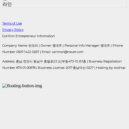
라인
Terms of Use
Privacy Policy
Confirm Entrepreneur Information
Company Name: 반모리 | Owner: 맹대주 | Personal Info Manager: 맹대주 | Phone
Number: 0507-1422-0267 | Email: vanmori@naver.com
Address: 충남 천안시 동남구 충절로23 (신부동473-11) B1층 | Business Registration
Number:
875-01-00978
| Business License:
2017-충남아산-0227
| Hosting by sixshop