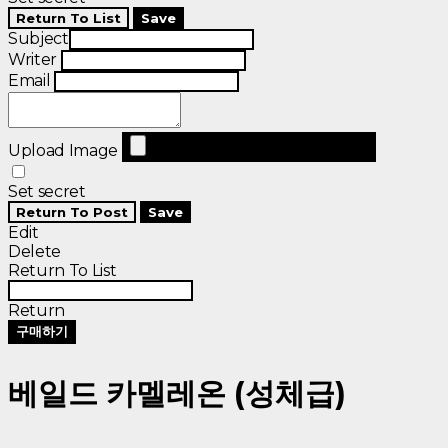
Return To List
Save
Subject
Writer
Email
Upload Image
Set secret
Return To Post
Save
Edit
Delete
Return To List
Return
구매하기
베일드 카멜레온 (성체급)