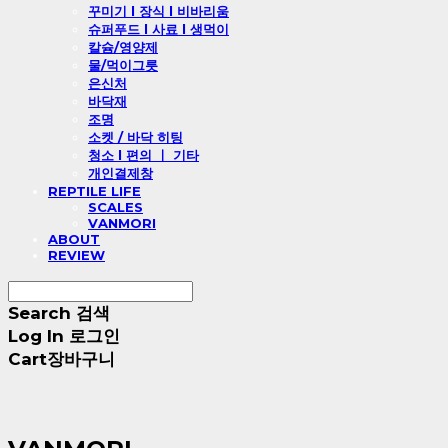
꾸미기 l 장식 l 비바리움
슈퍼푸드 l 사료 l 생먹이
칼슘/영양제
물/먹이그릇
은신처
바닥재
조명
소켓 / 바닥 히팅
청소 l 편의 ㅣ 기타
개인결제창
REPTILE LIFE
SCALES
VANMORI
ABOUT
REVIEW
Search
검색
Log In
로그인
Cart
장바구니