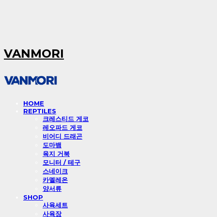
VANMORI
HOME
REPTILES
크레스티드 게코
레오파드 게코
비어디 드래곤
도마뱀
육지 거북
모니터 / 테구
스네이크
카멜레온
양서류
SHOP
사육세트
사육장