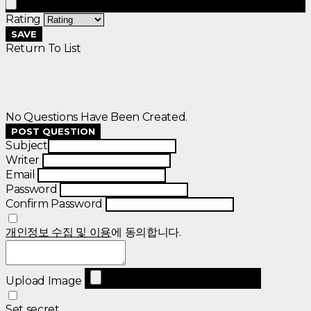
Rating
SAVE
Return To List
No Questions Have Been Created.
POST QUESTION
Subject
Writer
Email
Password
Confirm Password
개인정보 수집 및 이용
에 동의합니다.
Upload Image
Set secret