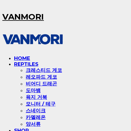
VANMORI
HOME
REPTILES
크레스티드 게코
레오파드 게코
비어디 드래곤
도마뱀
육지 거북
모니터 / 테구
스네이크
카멜레온
양서류
SHOP