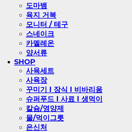
도마뱀
육지 거북
모니터 / 테구
스네이크
카멜레온
양서류
SHOP
사육세트
사육장
꾸미기 l 장식 l 비바리움
슈퍼푸드 l 사료 l 생먹이
칼슘/영양제
물/먹이그릇
은신처