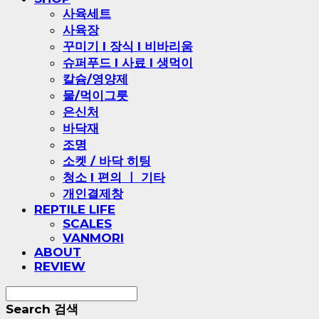
사육세트
사육장
꾸미기 l 장식 l 비바리움
슈퍼푸드 l 사료 l 생먹이
칼슘/영양제
물/먹이그릇
은신처
바닥재
조명
소켓 / 바닥 히팅
청소 l 편의 ㅣ 기타
개인결제창
REPTILE LIFE
SCALES
VANMORI
ABOUT
REVIEW
Search
검색