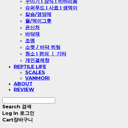
꾸미기 l 장식 l 비바리움
슈퍼푸드 l 사료 l 생먹이
칼슘/영양제
물/먹이그릇
은신처
바닥재
조명
소켓 / 바닥 히팅
청소 l 편의 ㅣ 기타
개인결제창
REPTILE LIFE
SCALES
VANMORI
ABOUT
REVIEW
Search
검색
Log In
로그인
Cart
장바구니