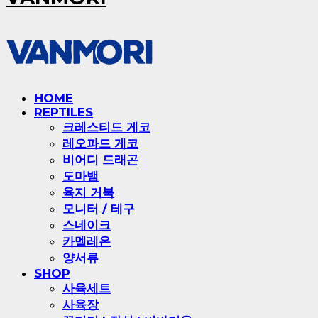
HOME
REPTILES
크레스티드 게코
레오파드 게코
비어디 드래곤
도마뱀
육지 거북
모니터 / 테구
스네이크
카멜레온
양서류
SHOP
사육세트
사육장