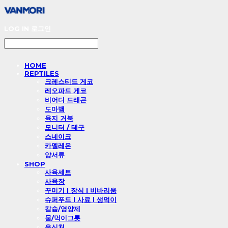
LOG IN
로그인
HOME
REPTILES
크레스티드 게코
레오파드 게코
비어디 드래곤
도마뱀
육지 거북
모니터 / 테구
스네이크
카멜레온
양서류
SHOP
사육세트
사육장
꾸미기 l 장식 l 비바리움
슈퍼푸드 l 사료 l 생먹이
칼슘/영양제
물/먹이그릇
은신처