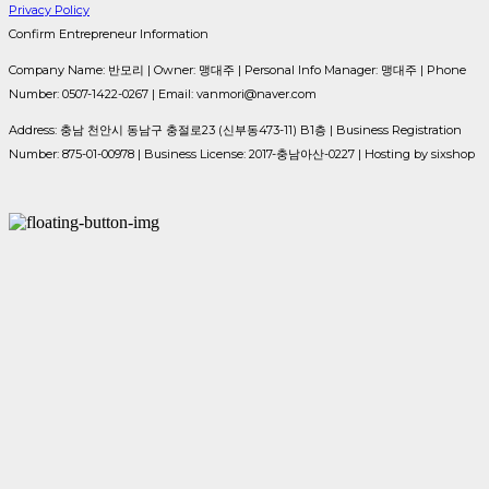
Privacy Policy
Confirm Entrepreneur Information
Company Name: 반모리 | Owner: 맹대주 | Personal Info Manager: 맹대주 | Phone
Number: 0507-1422-0267 | Email: vanmori@naver.com
Address: 충남 천안시 동남구 충절로23 (신부동473-11) B1층 | Business Registration
Number:
875-01-00978
| Business License:
2017-충남아산-0227
| Hosting by sixshop