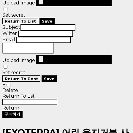
Upload Image
Set secret
Return To List
Save
Subject
Writer
Email
Upload Image
Set secret
Return To Post
Save
Edit
Delete
Return To List
Return
구매하기
[EXOTERRA] 어린 육지거북 사