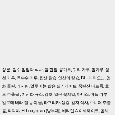
성분 : 탈수 알팔파 식사, 쌀 껍질, 콩가루, 귀리 가루, 밀가루, 생
선 가루, 옥수수 가루, 탄산 칼슘, 인산이 칼슘, DL- 메티오닌, 염
화 콜린, 레시틴, 알루미늄 칼슘 실리케이트, 중탄산 나트륨, 효
모 추출물 , 이산화 규소, 감초, 말린 꽃지말, 아니스, 마늘 가루,
알로에 베라 젤 농축 물, 파프리카, 생강, 감자 식사, 주니퍼 추출
물, 파파야, Ethoxyquin (방부제), 비타민 A 아세테이트, 콜레