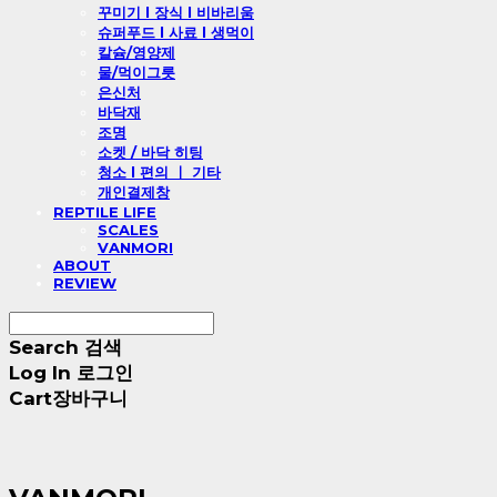
꾸미기 l 장식 l 비바리움
슈퍼푸드 l 사료 l 생먹이
칼슘/영양제
물/먹이그릇
은신처
바닥재
조명
소켓 / 바닥 히팅
청소 l 편의 ㅣ 기타
개인결제창
REPTILE LIFE
SCALES
VANMORI
ABOUT
REVIEW
Search
검색
Log In
로그인
Cart
장바구니