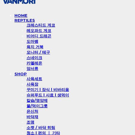
HOME
REPTILES
크레스티드 게코
레오파드 게코
비어디 드래곤
도마뱀
육지 거북
모니터 / 테구
스네이크
카멜레온
양서류
SHOP
사육세트
사육장
꾸미기 l 장식 l 비바리움
슈퍼푸드 l 사료 l 생먹이
칼슘/영양제
물/먹이그릇
은신처
바닥재
조명
소켓 / 바닥 히팅
청소 l 편의 ㅣ 기타