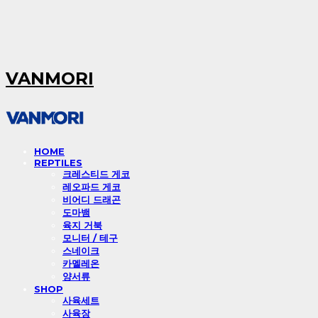
VANMORI
HOME
REPTILES
크레스티드 게코
레오파드 게코
비어디 드래곤
도마뱀
육지 거북
모니터 / 테구
스네이크
카멜레온
양서류
SHOP
사육세트
사육장