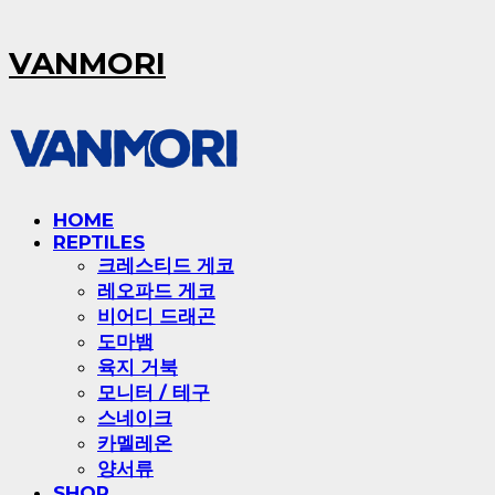
VANMORI
HOME
REPTILES
크레스티드 게코
레오파드 게코
비어디 드래곤
도마뱀
육지 거북
모니터 / 테구
스네이크
카멜레온
양서류
SHOP