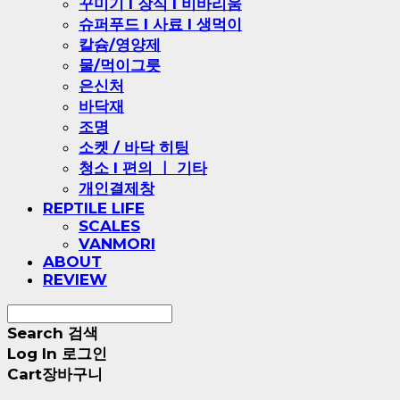
꾸미기 l 장식 l 비바리움
슈퍼푸드 l 사료 l 생먹이
칼슘/영양제
물/먹이그릇
은신처
바닥재
조명
소켓 / 바닥 히팅
청소 l 편의 ㅣ 기타
개인결제창
REPTILE LIFE
SCALES
VANMORI
ABOUT
REVIEW
Search
검색
Log In
로그인
Cart
장바구니