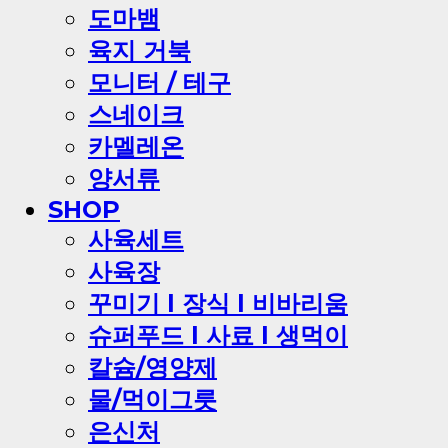
도마뱀
육지 거북
모니터 / 테구
스네이크
카멜레온
양서류
SHOP
사육세트
사육장
꾸미기 l 장식 l 비바리움
슈퍼푸드 l 사료 l 생먹이
칼슘/영양제
물/먹이그릇
은신처