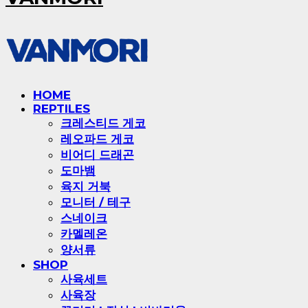
HOME
REPTILES
크레스티드 게코
레오파드 게코
비어디 드래곤
도마뱀
육지 거북
모니터 / 테구
스네이크
카멜레온
양서류
SHOP
사육세트
사육장