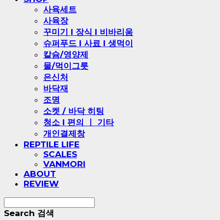
사육세트
사육장
꾸미기 l 장식 l 비바리움
슈퍼푸드 l 사료 l 생먹이
칼슘/영양제
물/먹이그릇
은신처
바닥재
조명
소켓 / 바닥 히팅
청소 l 편의 ㅣ 기타
개인결제창
REPTILE LIFE
SCALES
VANMORI
ABOUT
REVIEW
Search
검색