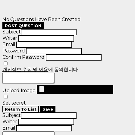
No Questions Have Been Created.
POST QUESTION
Subject
Writer
Email
Password
Confirm Password
개인정보 수집 및 이용
에 동의합니다.
Upload Image
Set secret
Return To List
Save
Subject
Writer
Email