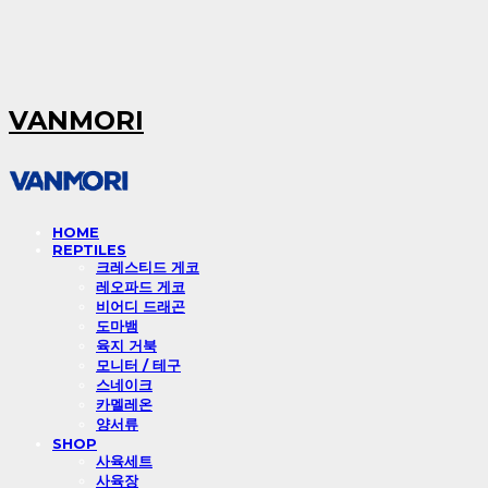
VANMORI
HOME
REPTILES
크레스티드 게코
레오파드 게코
비어디 드래곤
도마뱀
육지 거북
모니터 / 테구
스네이크
카멜레온
양서류
SHOP
사육세트
사육장