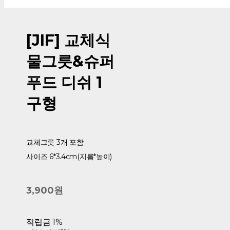
[JIF] 교체식
물그릇&슈퍼
푸드 디쉬 1
구형
교체그릇 3개 포함
사이즈 6*3.4cm(지름*높이)
3,900원
적립금
1%