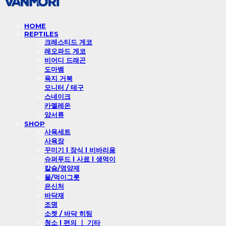
HOME
REPTILES
크레스티드 게코
레오파드 게코
비어디 드래곤
도마뱀
육지 거북
모니터 / 테구
스네이크
카멜레온
양서류
SHOP
사육세트
사육장
꾸미기 l 장식 l 비바리움
슈퍼푸드 l 사료 l 생먹이
칼슘/영양제
물/먹이그릇
은신처
바닥재
조명
소켓 / 바닥 히팅
청소 l 편의 ㅣ 기타