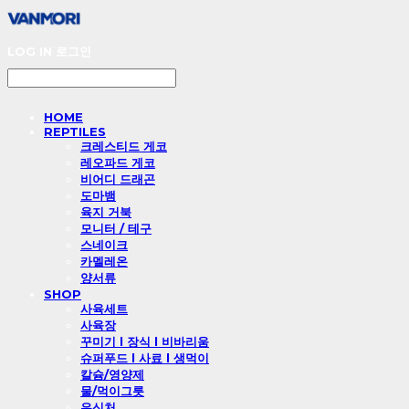
LOG IN
로그인
HOME
REPTILES
크레스티드 게코
레오파드 게코
비어디 드래곤
도마뱀
육지 거북
모니터 / 테구
스네이크
카멜레온
양서류
SHOP
사육세트
사육장
꾸미기 l 장식 l 비바리움
슈퍼푸드 l 사료 l 생먹이
칼슘/영양제
물/먹이그릇
은신처