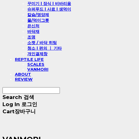
꾸미기 l 장식 l 비바리움
슈퍼푸드 l 사료 l 생먹이
칼슘/영양제
물/먹이그릇
은신처
바닥재
조명
소켓 / 바닥 히팅
청소 l 편의 ㅣ 기타
개인결제창
REPTILE LIFE
SCALES
VANMORI
ABOUT
REVIEW
Search
검색
Log In
로그인
Cart
장바구니