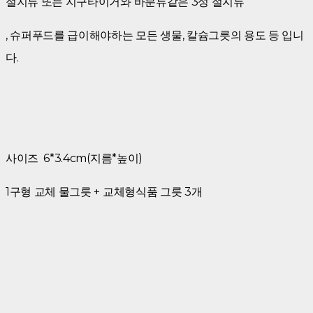
절지류 또는 지구타이거와 바분류같은 3성 절지류
, 슈퍼푸드를 급이해야하는 모든 생물, 칼슘그릇의 용도 등 입니
다.
사이즈 6*3.4cm(지름*높이)
1구형 교체 물그릇 + 교체형식품 그릇 3개