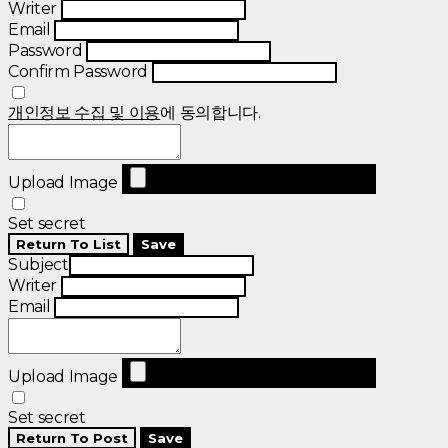
Writer
Email
Password
Confirm Password
개인정보 수집 및 이용
에 동의합니다.
Upload Image
Set secret
Return To List
Save
Subject
Writer
Email
Upload Image
Set secret
Return To Post
Save