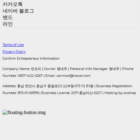
카카오톡
네이버 블로그
밴드
라인
Terms of Use
Privacy Policy
Confirm Entrepreneur Information
Company Name: 반모리 | Owner: 맹대주 | Personal Info Manager: 맹대주 | Phone
Number: 0507-1422-0267 | Email: vanmori@naver.com
Address: 충남 천안시 동남구 충절로23 (신부동473-11) B1층 | Business Registration
Number:
875-01-00978
| Business License:
2017-충남아산-0227
| Hosting by sixshop