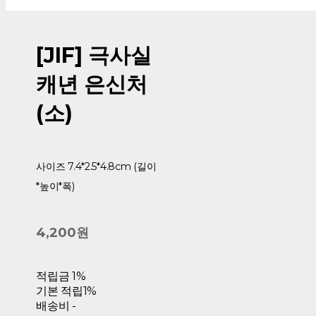
[JIF] 극사실
캐년 은신처
(소)
사이즈 7.4*2.5*4.8cm (길이
*높이*폭)
4,200원
적립금
1%
기본 적립
1%
배송비
-