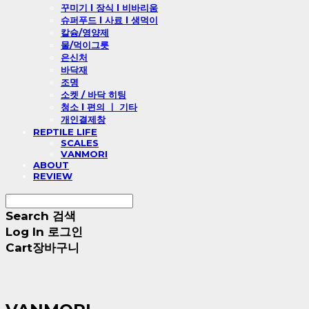
꾸미기 l 장식 l 비바리움
슈퍼푸드 l 사료 l 생먹이
칼슘/영양제
물/먹이그릇
은신처
바닥재
조명
소켓 / 바닥 히팅
청소 l 편의 ㅣ 기타
개인결제창
REPTILE LIFE
SCALES
VANMORI
ABOUT
REVIEW
Search
검색
Log In
로그인
Cart
장바구니