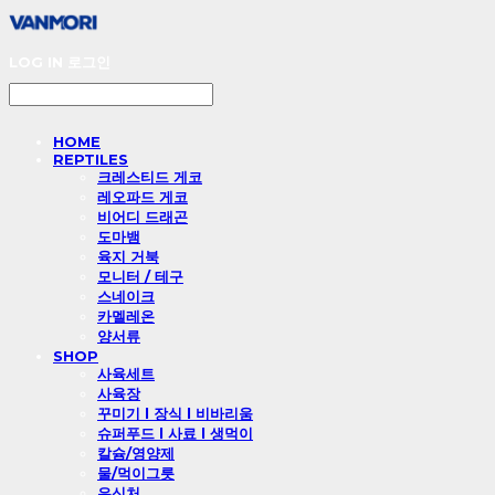
LOG IN
로그인
HOME
REPTILES
크레스티드 게코
레오파드 게코
비어디 드래곤
도마뱀
육지 거북
모니터 / 테구
스네이크
카멜레온
양서류
SHOP
사육세트
사육장
꾸미기 l 장식 l 비바리움
슈퍼푸드 l 사료 l 생먹이
칼슘/영양제
물/먹이그릇
은신처