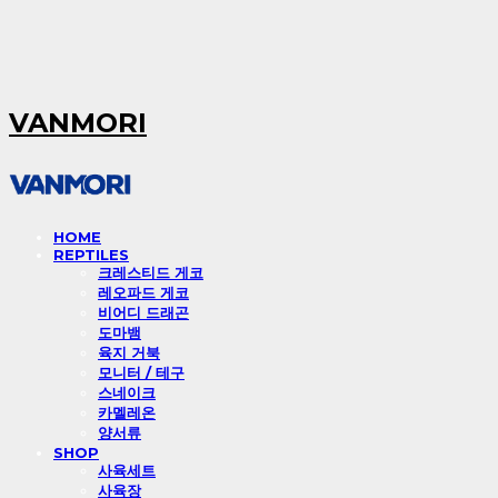
VANMORI
HOME
REPTILES
크레스티드 게코
레오파드 게코
비어디 드래곤
도마뱀
육지 거북
모니터 / 테구
스네이크
카멜레온
양서류
SHOP
사육세트
사육장