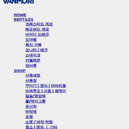
HOME
REPTILES
크레스티드 게코
레오파드 게코
비어디 드래곤
도마뱀
육지 거북
모니터 / 테구
스네이크
카멜레온
양서류
SHOP
사육세트
사육장
꾸미기 l 장식 l 비바리움
슈퍼푸드 l 사료 l 생먹이
칼슘/영양제
물/먹이그릇
은신처
바닥재
조명
소켓 / 바닥 히팅
청소 l 편의 ㅣ 기타