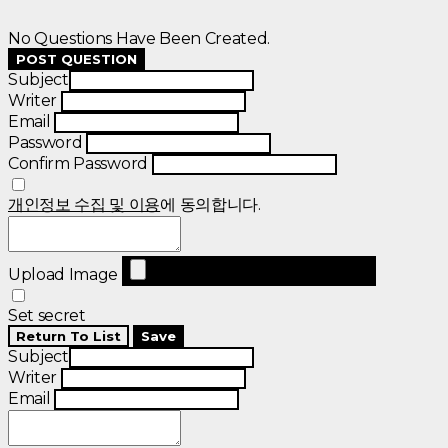
No Questions Have Been Created.
POST QUESTION
Subject
Writer
Email
Password
Confirm Password
개인정보 수집 및 이용
에 동의합니다.
Upload Image
Set secret
Return To List
Save
Subject
Writer
Email