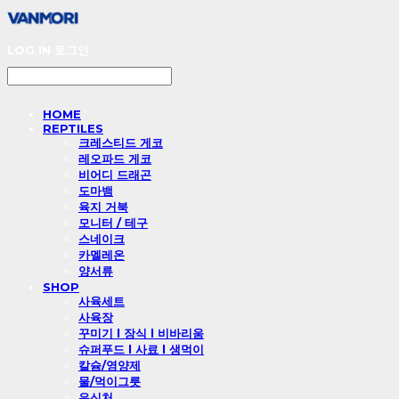
LOG IN
로그인
HOME
REPTILES
크레스티드 게코
레오파드 게코
비어디 드래곤
도마뱀
육지 거북
모니터 / 테구
스네이크
카멜레온
양서류
SHOP
사육세트
사육장
꾸미기 l 장식 l 비바리움
슈퍼푸드 l 사료 l 생먹이
칼슘/영양제
물/먹이그릇
은신처