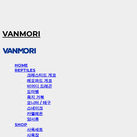
VANMORI
HOME
REPTILES
크레스티드 게코
레오파드 게코
비어디 드래곤
도마뱀
육지 거북
모니터 / 테구
스네이크
카멜레온
양서류
SHOP
사육세트
사육장