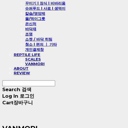
꾸미기 l 장식 l 비바리움
슈퍼푸드 l 사료 l 생먹이
칼슘/영양제
물/먹이그릇
은신처
바닥재
조명
소켓 / 바닥 히팅
청소 l 편의 ㅣ 기타
개인결제창
REPTILE LIFE
SCALES
VANMORI
ABOUT
REVIEW
Search
검색
Log In
로그인
Cart
장바구니