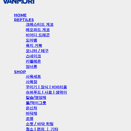
HOME
REPTILES
크레스티드 게코
레오파드 게코
비어디 드래곤
도마뱀
육지 거북
모니터 / 테구
스네이크
카멜레온
양서류
SHOP
사육세트
사육장
꾸미기 l 장식 l 비바리움
슈퍼푸드 l 사료 l 생먹이
칼슘/영양제
물/먹이그릇
은신처
바닥재
조명
소켓 / 바닥 히팅
청소 l 편의 ㅣ 기타