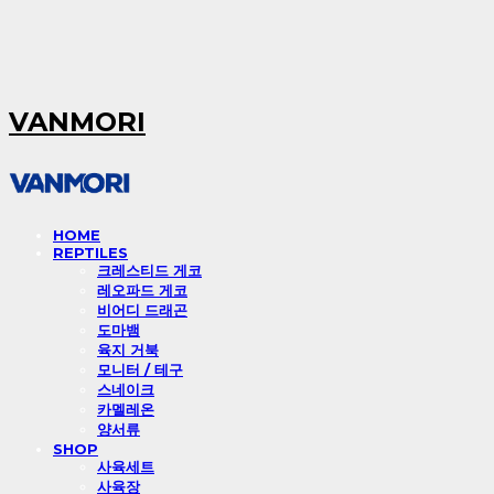
VANMORI
HOME
REPTILES
크레스티드 게코
레오파드 게코
비어디 드래곤
도마뱀
육지 거북
모니터 / 테구
스네이크
카멜레온
양서류
SHOP
사육세트
사육장