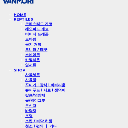
HOME
REPTILES
크레스티드 게코
레오파드 게코
비어디 드래곤
도마뱀
육지 거북
모니터 / 테구
스네이크
카멜레온
양서류
SHOP
사육세트
사육장
꾸미기 l 장식 l 비바리움
슈퍼푸드 l 사료 l 생먹이
칼슘/영양제
물/먹이그릇
은신처
바닥재
조명
소켓 / 바닥 히팅
청소 l 편의 ㅣ 기타