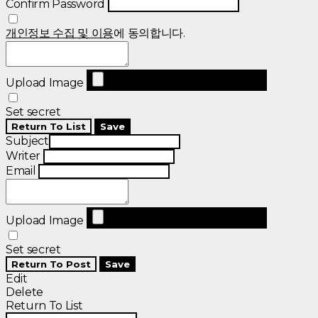
Confirm Password
개인정보 수집 및 이용
에 동의합니다.
Upload Image
Set secret
Return To List
Save
Subject
Writer
Email
Upload Image
Set secret
Return To Post
Save
Edit
Delete
Return To List