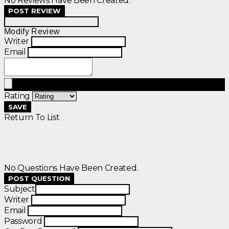
No Reviews Have Been Created.
POST REVIEW
Modify Review
Writer
Email
Rating
SAVE
Return To List
No Questions Have Been Created.
POST QUESTION
Subject
Writer
Email
Password