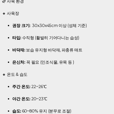
🌿 사육 환경
🔸 사육장
권장 크기:
30x30x45cm 이상 (성체 기준)
타입:
수직형 (활발히 기어다니는 습성)
바닥재:
보습 유지형 바닥재, 파충류 매트
은신처:
꼭 필요 (인조식물, 유목 등 )
🔸 온도 & 습도
주간 온도:
22~26℃
야간 온도:
20~23℃
습도:
60~80% 유지 (분무로 조절)