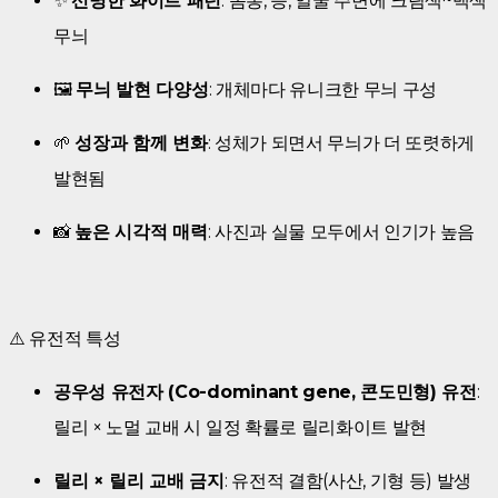
✨
선명한 화이트 패턴
: 몸통, 등, 얼굴 주변에 크림색~백색
무늬
🖼️
무늬 발현 다양성
: 개체마다 유니크한 무늬 구성
🌱
성장과 함께 변화
: 성체가 되면서 무늬가 더 또렷하게
발현됨
📸
높은 시각적 매력
: 사진과 실물 모두에서 인기가 높음
⚠️ 유전적 특성
공우성 유전자 (Co-dominant gene, 콘도민형) 유전
:
릴리 × 노멀 교배 시 일정 확률로 릴리화이트 발현
릴리 × 릴리 교배 금지
: 유전적 결함(사산, 기형 등) 발생