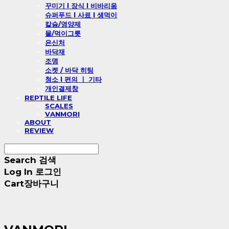
꾸미기 l 장식 l 비바리움
슈퍼푸드 l 사료 l 생먹이
칼슘/영양제
물/먹이그릇
은신처
바닥재
조명
소켓 / 바닥 히팅
청소 l 편의 ㅣ 기타
개인결제창
REPTILE LIFE
SCALES
VANMORI
ABOUT
REVIEW
Search
검색
Log In
로그인
Cart
장바구니