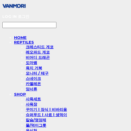
LOG IN
로그인
HOME
REPTILES
크레스티드 게코
레오파드 게코
비어디 드래곤
도마뱀
육지 거북
모니터 / 테구
스네이크
카멜레온
양서류
SHOP
사육세트
사육장
꾸미기 l 장식 l 비바리움
슈퍼푸드 l 사료 l 생먹이
칼슘/영양제
물/먹이그릇
은신처