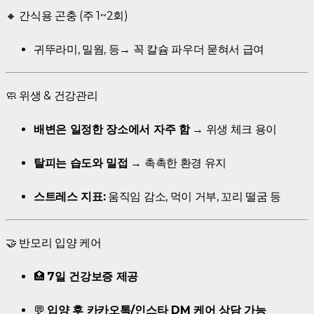
🔸 간식용 곤충 (주 1~2회)
귀뚜라미, 밀웜, 등→ 꼭 칼슘 파우더 묻혀서 급여
🧼 위생 & 건강관리
배변은 일정한 장소에서 자주 함
→ 위생 체크 용이
탈피는 습도와 밀접
→ 촉촉한 환경 유지
스트레스 지표:
움직임 감소, 먹이 거부, 꼬리 떨굼 등
🤝 반모리 입양 케어
🏥
7일 건강보증 제공
💬
입양 후 카카오톡/인스타 DM 케어 상담 가능