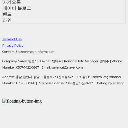
카카오톡
네이버 블로그
밴드
라인
Terms of Use
Privacy Policy
Confirm Entrepreneur Information
Company Name: 반모리 | Owner: 맹대주 | Personal Info Manager: 맹대주 | Phone
Number: 0507-1422-0267 | Email: vanmori@naver.com
Address: 충남 천안시 동남구 충절로23 (신부동473-11) B1층 | Business Registration
Number:
875-01-00978
| Business License:
2017-충남아산-0227
| Hosting by sixshop