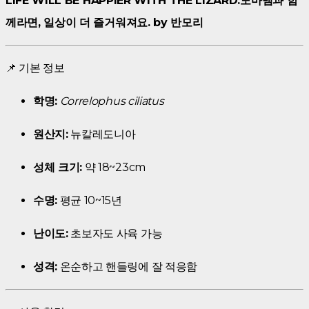
LIFE WILL BE HAPPIER WITH THE LIZARD.도마뱀과 함
께라면, 일상이 더 즐거워져요. by 반모리
📌 기본 정보
학명:
Correlophus ciliatus
원산지:
뉴칼레도니아
성체 크기:
약 18~23cm
수명:
평균 10~15년
난이도:
초보자도 사육 가능
성격:
온순하고 핸들링에 잘 적응함