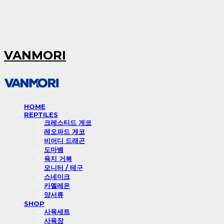
VANMORI
HOME
REPTILES
크레스티드 게코
레오파드 게코
비어디 드래곤
도마뱀
육지 거북
모니터 / 테구
스네이크
카멜레온
양서류
SHOP
사육세트
사육장