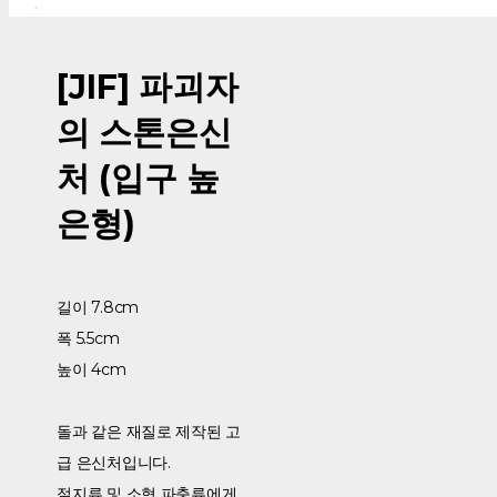
[JIF] 파괴자
의 스톤은신
처 (입구 높
은형)
길이 7.8cm
폭 5.5cm
높이 4cm
돌과 같은 재질로 제작된 고
급 은신처입니다.
절지류 및 소형 파충류에게