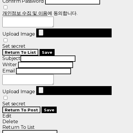
Confirm Password
개인정보 수집 및 이용
에 동의합니다.
Upload Image
Set secret
Return To List
Save
Subject
Writer
Email
Upload Image
Set secret
Return To Post
Save
Edit
Delete
Return To List