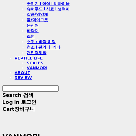
꾸미기 l 장식 l 비바리움
슈퍼푸드 l 사료 l 생먹이
칼슘/영양제
물/먹이그릇
은신처
바닥재
조명
소켓 / 바닥 히팅
청소 l 편의 ㅣ 기타
개인결제창
REPTILE LIFE
SCALES
VANMORI
ABOUT
REVIEW
Search
검색
Log In
로그인
Cart
장바구니