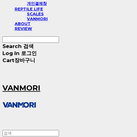
개인결제창
REPTILE LIFE
SCALES
VANMORI
ABOUT
REVIEW
Search
검색
Log In
로그인
Cart
장바구니
VANMORI