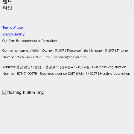
밴드
라인
Terms of Use
Privacy Policy
Confirm Entrepreneur Information
Company Name: 반모리 | Owner: 맹대주 | Personal Info Manager: 맹대주 | Phone
Number: 0507-1422-0267 | Email: vanmori@naver.com
Address: 충남 천안시 동남구 충절로23 (신부동473-11) B1층 | Business Registration
Number:
875-01-00978
| Business License:
2017-충남아산-0227
| Hosting by sixshop