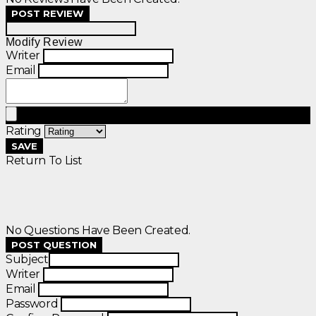
POST REVIEW
Modify Review
Writer
Email
Rating
SAVE
Return To List
No Questions Have Been Created.
POST QUESTION
Subject
Writer
Email
Password