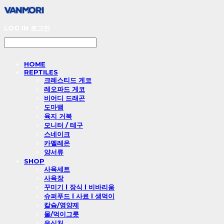
LOG IN
로그인
HOME
REPTILES
크레스티드 게코
레오파드 게코
비어디 드래곤
도마뱀
육지 거북
모니터 / 테구
스네이크
카멜레온
양서류
SHOP
사육세트
사육장
꾸미기 l 장식 l 비바리움
슈퍼푸드 l 사료 l 생먹이
칼슘/영양제
물/먹이그릇
은신처