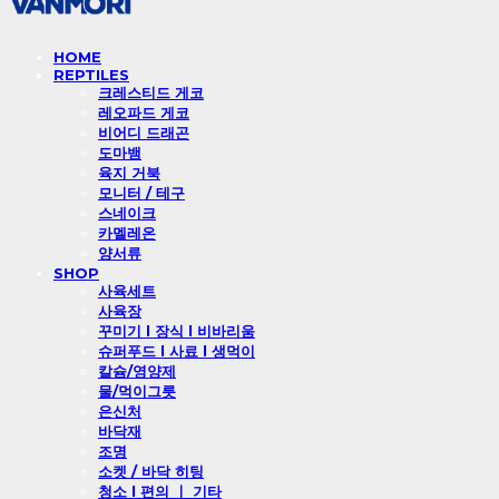
HOME
REPTILES
크레스티드 게코
레오파드 게코
비어디 드래곤
도마뱀
육지 거북
모니터 / 테구
스네이크
카멜레온
양서류
SHOP
사육세트
사육장
꾸미기 l 장식 l 비바리움
슈퍼푸드 l 사료 l 생먹이
칼슘/영양제
물/먹이그릇
은신처
바닥재
조명
소켓 / 바닥 히팅
청소 l 편의 ㅣ 기타