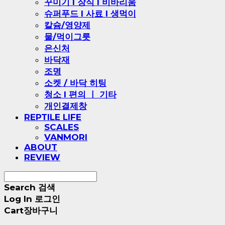
꾸미기 l 장식 l 비바리움
슈퍼푸드 l 사료 l 생먹이
칼슘/영양제
물/먹이그릇
은신처
바닥재
조명
소켓 / 바닥 히팅
청소 l 편의 ㅣ 기타
개인결제창
REPTILE LIFE
SCALES
VANMORI
ABOUT
REVIEW
Search
검색
Log In
로그인
Cart
장바구니