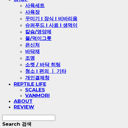
사육세트
사육장
꾸미기 l 장식 l 비바리움
슈퍼푸드 l 사료 l 생먹이
칼슘/영양제
물/먹이그릇
은신처
바닥재
조명
소켓 / 바닥 히팅
청소 l 편의 ㅣ 기타
개인결제창
REPTILE LIFE
SCALES
VANMORI
ABOUT
REVIEW
Search
검색