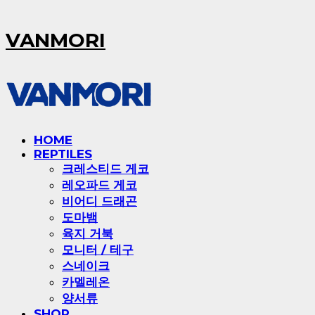
VANMORI
HOME
REPTILES
크레스티드 게코
레오파드 게코
비어디 드래곤
도마뱀
육지 거북
모니터 / 테구
스네이크
카멜레온
양서류
SHOP