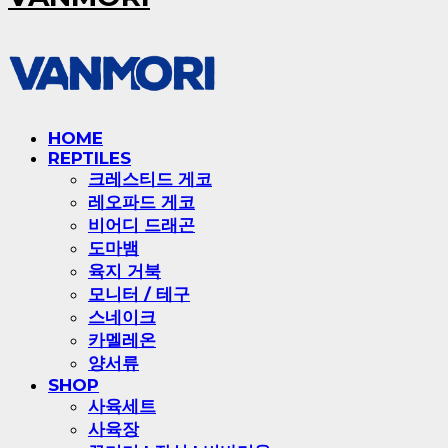
HOME
REPTILES
크레스티드 게코
레오파드 게코
비어디 드래곤
도마뱀
육지 거북
모니터 / 테구
스네이크
카멜레온
양서류
SHOP
사육세트
사육장