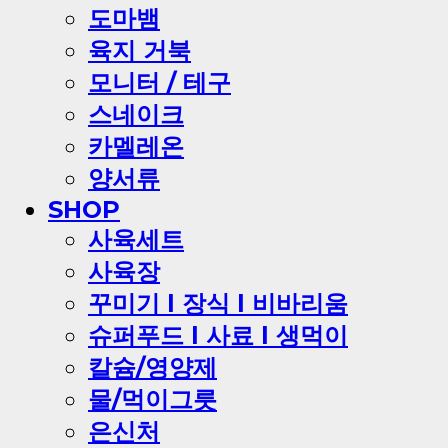
도마뱀
육지 거북
모니터 / 테구
스네이크
카멜레온
양서류
SHOP
사육세트
사육장
꾸미기 l 장식 l 비바리움
슈퍼푸드 l 사료 l 생먹이
칼슘/영양제
물/먹이그릇
은신처