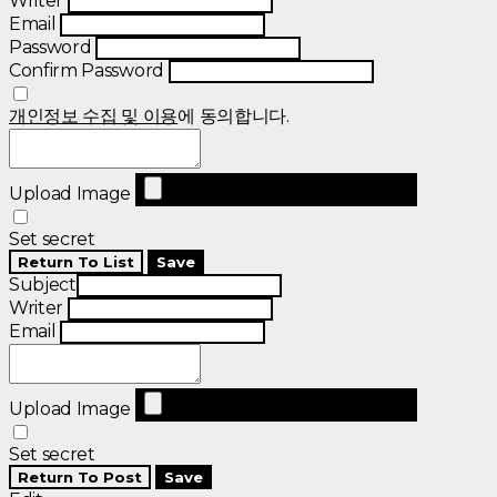
Writer
Email
Password
Confirm Password
개인정보 수집 및 이용
에 동의합니다.
Upload Image
Set secret
Return To List
Save
Subject
Writer
Email
Upload Image
Set secret
Return To Post
Save