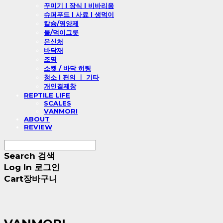
꾸미기 l 장식 l 비바리움
슈퍼푸드 l 사료 l 생먹이
칼슘/영양제
물/먹이그릇
은신처
바닥재
조명
소켓 / 바닥 히팅
청소 l 편의 ㅣ 기타
개인결제창
REPTILE LIFE
SCALES
VANMORI
ABOUT
REVIEW
Search
검색
Log In
로그인
Cart
장바구니