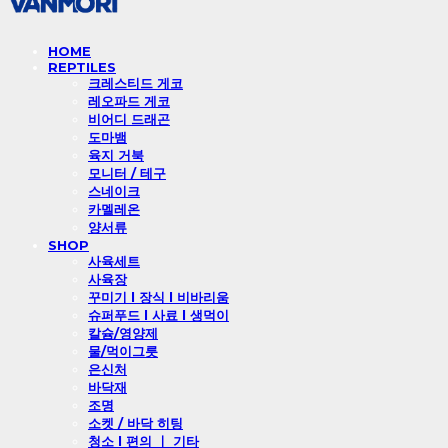
HOME
REPTILES
크레스티드 게코
레오파드 게코
비어디 드래곤
도마뱀
육지 거북
모니터 / 테구
스네이크
카멜레온
양서류
SHOP
사육세트
사육장
꾸미기 l 장식 l 비바리움
슈퍼푸드 l 사료 l 생먹이
칼슘/영양제
물/먹이그릇
은신처
바닥재
조명
소켓 / 바닥 히팅
청소 l 편의 ㅣ 기타