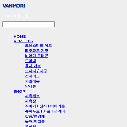
LOG IN
로그인
HOME
REPTILES
크레스티드 게코
레오파드 게코
비어디 드래곤
도마뱀
육지 거북
모니터 / 테구
스네이크
카멜레온
양서류
SHOP
사육세트
사육장
꾸미기 l 장식 l 비바리움
슈퍼푸드 l 사료 l 생먹이
칼슘/영양제
물/먹이그릇
은신처