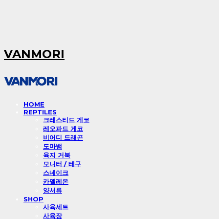
VANMORI
HOME
REPTILES
크레스티드 게코
레오파드 게코
비어디 드래곤
도마뱀
육지 거북
모니터 / 테구
스네이크
카멜레온
양서류
SHOP
사육세트
사육장