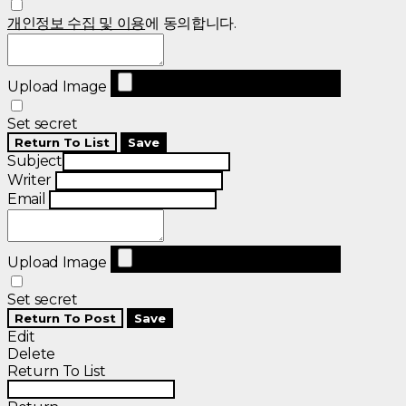
개인정보 수집 및 이용
에 동의합니다.
Upload Image
Set secret
Return To List
Save
Subject
Writer
Email
Upload Image
Set secret
Return To Post
Save
Edit
Delete
Return To List