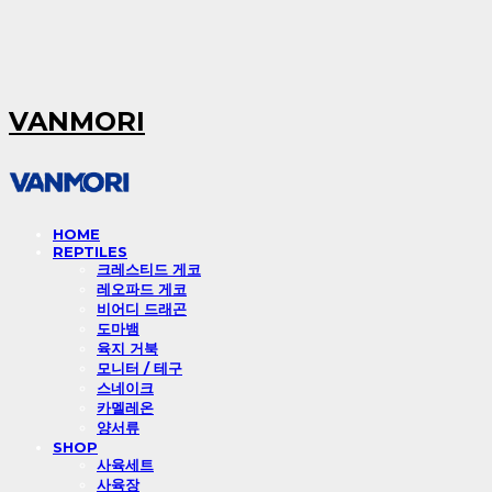
VANMORI
HOME
REPTILES
크레스티드 게코
레오파드 게코
비어디 드래곤
도마뱀
육지 거북
모니터 / 테구
스네이크
카멜레온
양서류
SHOP
사육세트
사육장