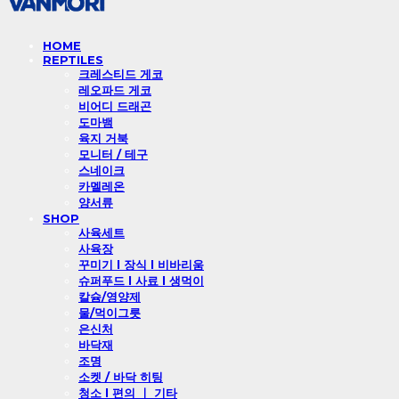
HOME
REPTILES
크레스티드 게코
레오파드 게코
비어디 드래곤
도마뱀
육지 거북
모니터 / 테구
스네이크
카멜레온
양서류
SHOP
사육세트
사육장
꾸미기 l 장식 l 비바리움
슈퍼푸드 l 사료 l 생먹이
칼슘/영양제
물/먹이그릇
은신처
바닥재
조명
소켓 / 바닥 히팅
청소 l 편의 ㅣ 기타