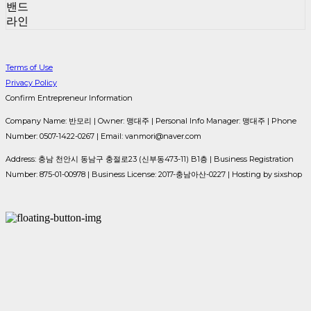
밴드
라인
Terms of Use
Privacy Policy
Confirm Entrepreneur Information
Company Name: 반모리 | Owner: 맹대주 | Personal Info Manager: 맹대주 | Phone
Number: 0507-1422-0267 | Email: vanmori@naver.com
Address: 충남 천안시 동남구 충절로23 (신부동473-11) B1층 | Business Registration
Number:
875-01-00978
| Business License:
2017-충남아산-0227
| Hosting by sixshop