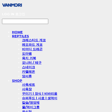
LOG IN
로그인
HOME
REPTILES
크레스티드 게코
레오파드 게코
비어디 드래곤
도마뱀
육지 거북
모니터 / 테구
스네이크
카멜레온
양서류
SHOP
사육세트
사육장
꾸미기 l 장식 l 비바리움
슈퍼푸드 l 사료 l 생먹이
칼슘/영양제
물/먹이그릇
은신처