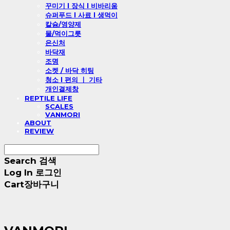
꾸미기 l 장식 l 비바리움
슈퍼푸드 l 사료 l 생먹이
칼슘/영양제
물/먹이그릇
은신처
바닥재
조명
소켓 / 바닥 히팅
청소 l 편의 ㅣ 기타
개인결제창
REPTILE LIFE
SCALES
VANMORI
ABOUT
REVIEW
Search
검색
Log In
로그인
Cart
장바구니