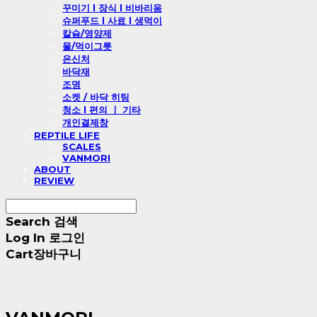
꾸미기 l 장식 l 비바리움
슈퍼푸드 l 사료 l 생먹이
칼슘/영양제
물/먹이그릇
은신처
바닥재
조명
소켓 / 바닥 히팅
청소 l 편의 ㅣ 기타
개인결제창
REPTILE LIFE
SCALES
VANMORI
ABOUT
REVIEW
Search
검색
Log In
로그인
Cart
장바구니