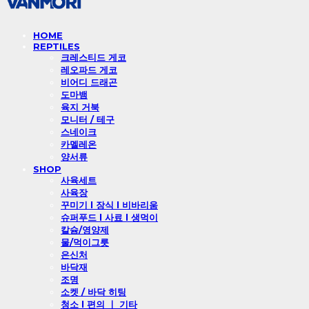
HOME
REPTILES
크레스티드 게코
레오파드 게코
비어디 드래곤
도마뱀
육지 거북
모니터 / 테구
스네이크
카멜레온
양서류
SHOP
사육세트
사육장
꾸미기 l 장식 l 비바리움
슈퍼푸드 l 사료 l 생먹이
칼슘/영양제
물/먹이그릇
은신처
바닥재
조명
소켓 / 바닥 히팅
청소 l 편의 ㅣ 기타