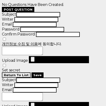
No Questions Have Been Created.
POST QUESTION
Subject
Writer
Email
Password
Confirm Password
개인정보 수집 및 이용
에 동의합니다.
Upload Image
Set secret
Return To List
Save
Subject
Writer
Email