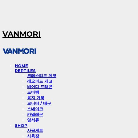
VANMORI
HOME
REPTILES
크레스티드 게코
레오파드 게코
비어디 드래곤
도마뱀
육지 거북
모니터 / 테구
스네이크
카멜레온
양서류
SHOP
사육세트
사육장