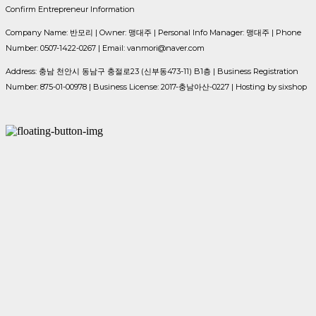
Confirm Entrepreneur Information
Company Name: 반모리 | Owner: 맹대주 | Personal Info Manager: 맹대주 | Phone
Number: 0507-1422-0267 | Email: vanmori@naver.com
Address: 충남 천안시 동남구 충절로23 (신부동473-11) B1층 | Business Registration
Number:
875-01-00978
| Business License:
2017-충남아산-0227
| Hosting by sixshop