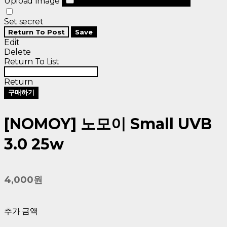
Upload Image
Set secret
Return To Post
Save
Edit
Delete
Return To List
Return
구매하기
[NOMOY] 노모이 Small UVB
3.0 25w
4,000원
추가 금액