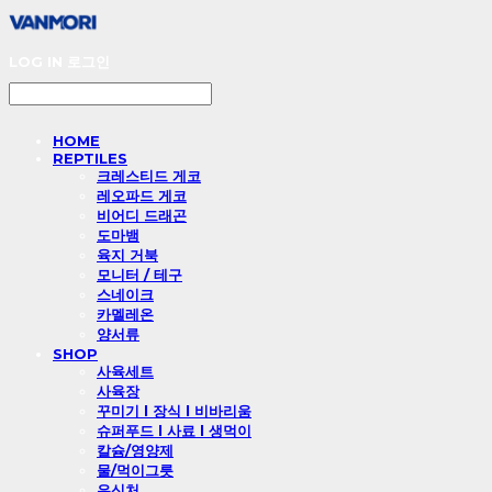
LOG IN
로그인
HOME
REPTILES
크레스티드 게코
레오파드 게코
비어디 드래곤
도마뱀
육지 거북
모니터 / 테구
스네이크
카멜레온
양서류
SHOP
사육세트
사육장
꾸미기 l 장식 l 비바리움
슈퍼푸드 l 사료 l 생먹이
칼슘/영양제
물/먹이그릇
은신처