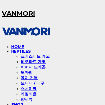
VANMORI
HOME
REPTILES
크레스티드 게코
레오파드 게코
비어디 드래곤
도마뱀
육지 거북
모니터 / 테구
스네이크
카멜레온
양서류
SHOP