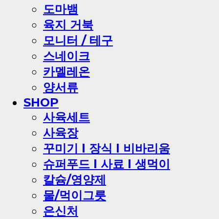
도마뱀
육지 거북
모니터 / 테구
스네이크
카멜레온
양서류
SHOP
사육세트
사육장
꾸미기 l 장식 l 비바리움
슈퍼푸드 l 사료 l 생먹이
칼슘/영양제
물/먹이그릇
은신처