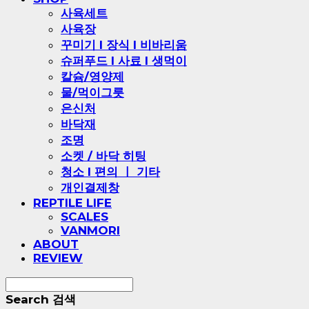
사육세트
사육장
꾸미기 l 장식 l 비바리움
슈퍼푸드 l 사료 l 생먹이
칼슘/영양제
물/먹이그릇
은신처
바닥재
조명
소켓 / 바닥 히팅
청소 l 편의 ㅣ 기타
개인결제창
REPTILE LIFE
SCALES
VANMORI
ABOUT
REVIEW
Search
검색