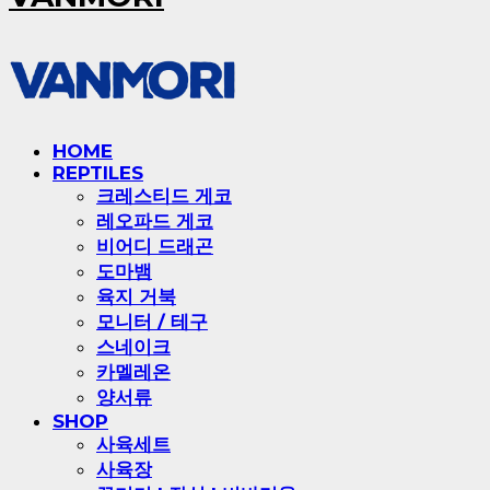
HOME
REPTILES
크레스티드 게코
레오파드 게코
비어디 드래곤
도마뱀
육지 거북
모니터 / 테구
스네이크
카멜레온
양서류
SHOP
사육세트
사육장