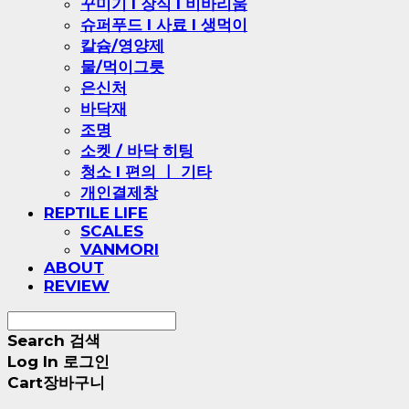
꾸미기 l 장식 l 비바리움
슈퍼푸드 l 사료 l 생먹이
칼슘/영양제
물/먹이그릇
은신처
바닥재
조명
소켓 / 바닥 히팅
청소 l 편의 ㅣ 기타
개인결제창
REPTILE LIFE
SCALES
VANMORI
ABOUT
REVIEW
Search
검색
Log In
로그인
Cart
장바구니