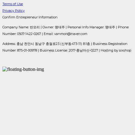
Terms of Use
Privacy Policy
Confirm Entrepreneur Information
Company Name: 반모리 | Owner: 맹대주 | Personal Info Manager: 맹대주 | Phone
Number: 0507-1422-0267 | Email: vanmori@naver.com
Address: 충남 천안시 동남구 충절로23 (신부동473-11) B1층 | Business Registration
Number:
875-01-00978
| Business License:
2017-충남아산-0227
| Hosting by sixshop