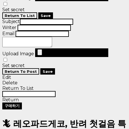
Set secret
Return To List
Save
Subject
Writer
Email
Upload Image
Set secret
Return To Post
Save
Edit
Delete
Return To List
Return
구매하기
🦎 레오파드게코, 반려 첫걸음 특