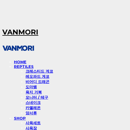
VANMORI
HOME
REPTILES
크레스티드 게코
레오파드 게코
비어디 드래곤
도마뱀
육지 거북
모니터 / 테구
스네이크
카멜레온
양서류
SHOP
사육세트
사육장