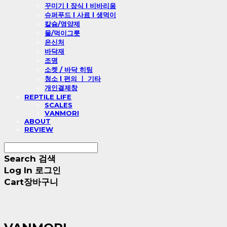
꾸미기 l 장식 l 비바리움
슈퍼푸드 l 사료 l 생먹이
칼슘/영양제
물/먹이그릇
은신처
바닥재
조명
소켓 / 바닥 히팅
청소 l 편의 ㅣ 기타
개인결제창
REPTILE LIFE
SCALES
VANMORI
ABOUT
REVIEW
Search
검색
Log In
로그인
Cart
장바구니