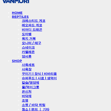
HOME
REPTILES
크레스티드 게코
레오파드 게코
비어디 드래곤
도마뱀
육지 거북
모니터 / 테구
스네이크
카멜레온
양서류
SHOP
사육세트
사육장
꾸미기 l 장식 l 비바리움
슈퍼푸드 l 사료 l 생먹이
칼슘/영양제
물/먹이그릇
은신처
바닥재
조명
소켓 / 바닥 히팅
청소 l 편의 ㅣ 기타