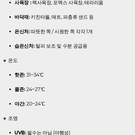
사육장 :
렉사육장, 포맥스 사육장, 테라리움
바닥재:
키친타월, 매트, 파충류 샌드 등
은신처:
따뜻한 쪽 / 시원한 쪽 각각 1개
습은신처:
탈피 보조 및 수분 공급용
🔸 온도
핫존:
31~34℃
쿨존:
24~27℃
야간:
20~24℃
🔸 조명
UVB:
필수는 아님 (야행성)