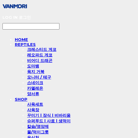
LOG IN
로그인
HOME
REPTILES
크레스티드 게코
레오파드 게코
비어디 드래곤
도마뱀
육지 거북
모니터 / 테구
스네이크
카멜레온
양서류
SHOP
사육세트
사육장
꾸미기 l 장식 l 비바리움
슈퍼푸드 l 사료 l 생먹이
칼슘/영양제
물/먹이그릇
은신처