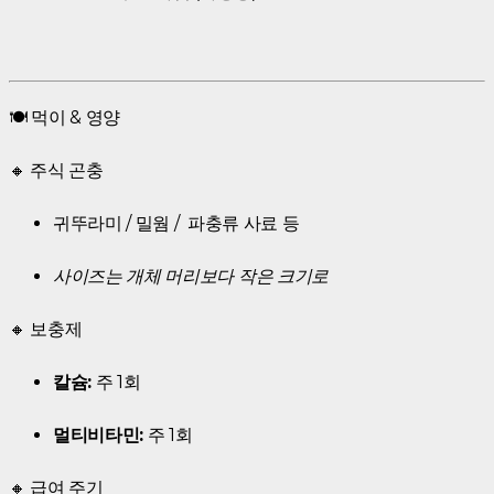
🍽️ 먹이 & 영양
🔸 주식 곤충
귀뚜라미 / 밀웜 / 파충류 사료 등
사이즈는 개체 머리보다 작은 크기로
🔸 보충제
칼슘:
주 1회
멀티비타민:
주 1회
🔸 급여 주기