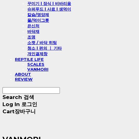
꾸미기 l 장식 l 비바리움
슈퍼푸드 l 사료 l 생먹이
칼슘/영양제
물/먹이그릇
은신처
바닥재
조명
소켓 / 바닥 히팅
청소 l 편의 ㅣ 기타
개인결제창
REPTILE LIFE
SCALES
VANMORI
ABOUT
REVIEW
Search
검색
Log In
로그인
Cart
장바구니