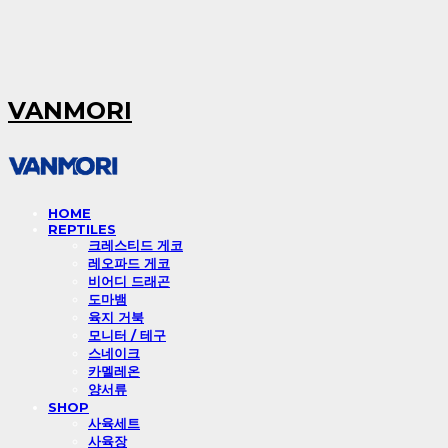
VANMORI
HOME
REPTILES
크레스티드 게코
레오파드 게코
비어디 드래곤
도마뱀
육지 거북
모니터 / 테구
스네이크
카멜레온
양서류
SHOP
사육세트
사육장