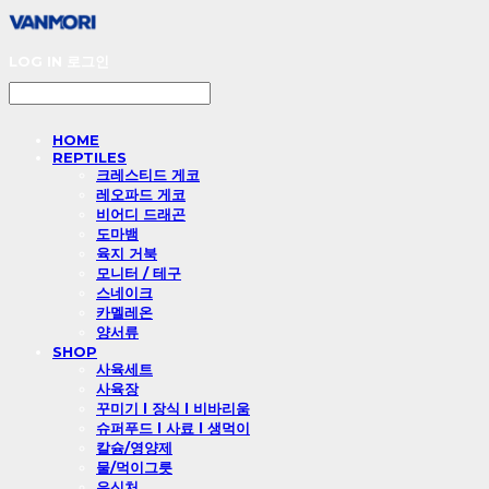
LOG IN
로그인
HOME
REPTILES
크레스티드 게코
레오파드 게코
비어디 드래곤
도마뱀
육지 거북
모니터 / 테구
스네이크
카멜레온
양서류
SHOP
사육세트
사육장
꾸미기 l 장식 l 비바리움
슈퍼푸드 l 사료 l 생먹이
칼슘/영양제
물/먹이그릇
은신처