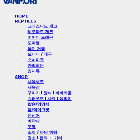
HOME
REPTILES
크레스티드 게코
레오파드 게코
비어디 드래곤
도마뱀
육지 거북
모니터 / 테구
스네이크
카멜레온
양서류
SHOP
사육세트
사육장
꾸미기 l 장식 l 비바리움
슈퍼푸드 l 사료 l 생먹이
칼슘/영양제
물/먹이그릇
은신처
바닥재
조명
소켓 / 바닥 히팅
청소 l 편의 ㅣ 기타