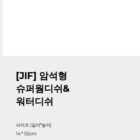
[JIF] 암석형
슈퍼웜디쉬&
워터디쉬
사이즈 (길이*높이)
14 * 5.5cm