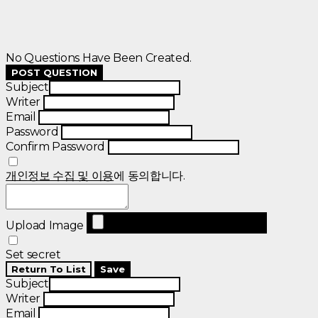
No Questions Have Been Created.
POST QUESTION
Subject
Writer
Email
Password
Confirm Password
개인정보 수집 및 이용
에 동의합니다.
Upload Image
Set secret
Return To List
Save
Subject
Writer
Email