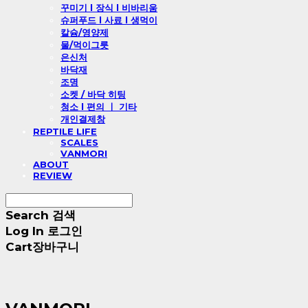
꾸미기 l 장식 l 비바리움
슈퍼푸드 l 사료 l 생먹이
칼슘/영양제
물/먹이그릇
은신처
바닥재
조명
소켓 / 바닥 히팅
청소 l 편의 ㅣ 기타
개인결제창
REPTILE LIFE
SCALES
VANMORI
ABOUT
REVIEW
Search
검색
Log In
로그인
Cart
장바구니