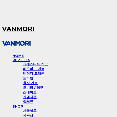
VANMORI
HOME
REPTILES
크레스티드 게코
레오파드 게코
비어디 드래곤
도마뱀
육지 거북
모니터 / 테구
스네이크
카멜레온
양서류
SHOP
사육세트
사육장