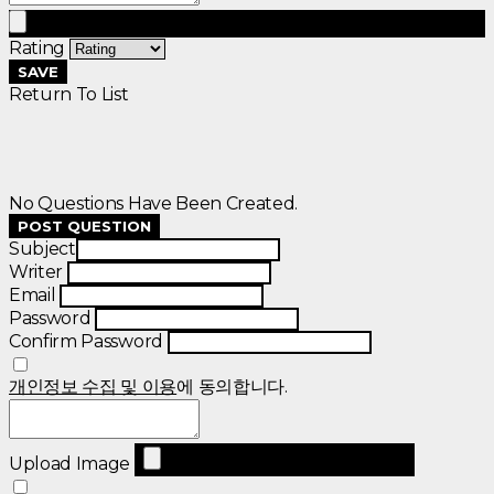
Rating
SAVE
Return To List
No Questions Have Been Created.
POST QUESTION
Subject
Writer
Email
Password
Confirm Password
개인정보 수집 및 이용
에 동의합니다.
Upload Image