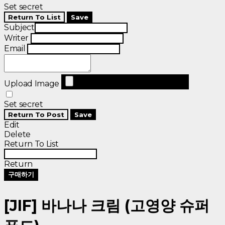
Set secret
Return To List
Save
Subject
Writer
Email
Upload Image
Set secret
Return To Post
Save
Edit
Delete
Return To List
Return
구매하기
[JIF] 바나나 크림 (고영양 슈퍼