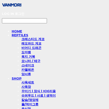
LOG IN
로그인
HOME
REPTILES
크레스티드 게코
레오파드 게코
비어디 드래곤
도마뱀
육지 거북
모니터 / 테구
스네이크
카멜레온
양서류
SHOP
사육세트
사육장
꾸미기 l 장식 l 비바리움
슈퍼푸드 l 사료 l 생먹이
칼슘/영양제
물/먹이그릇
은신처