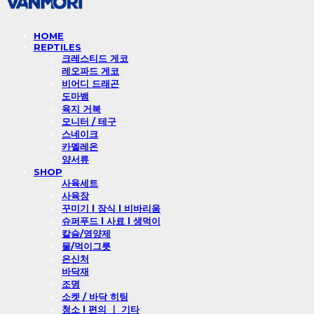
HOME
REPTILES
크레스티드 게코
레오파드 게코
비어디 드래곤
도마뱀
육지 거북
모니터 / 테구
스네이크
카멜레온
양서류
SHOP
사육세트
사육장
꾸미기 l 장식 l 비바리움
슈퍼푸드 l 사료 l 생먹이
칼슘/영양제
물/먹이그릇
은신처
바닥재
조명
소켓 / 바닥 히팅
청소 l 편의 ㅣ 기타