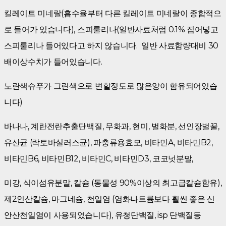
킬레이트 미네랄(흡수율부터 다른 킬레이트 미네랄이 종합적으
로 들어가 있습니다), 스피룰리나(일반사료처럼 0.1% 집어넣고
스피룰리나 들어있다고 하지 않습니다. 일반 사료함량대비 30
배이상수치가 들어있습니다.
노란색슈푸가 그린색으로 변할정도로 많은양이 함유되어있습
니다)
바나나, 계란전란추출단백질, 무화과, 현미, 벌화분, 선인장벌꿀,
유산균 (락토바실러스균), 파충류용효모, 비타민A, 비타민B2,
비타민B6, 비타민B12, 비타민C, 비타민D3, 코코넛분말,
미강, 식이섬유분말, 칼슘 (동물성 90%이상의 최고급칼슘함유),
제2인산칼슘, 마그네슘, 천일염 (염화나트륨보다 훨씬 좋은 신
안산천일염이 사용되었습니다), 유청단백질, isp 단백질등