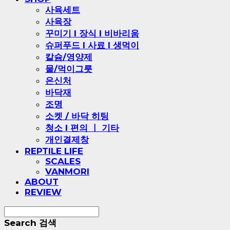
사육세트
사육장
꾸미기 l 장식 l 비바리움
슈퍼푸드 l 사료 l 생먹이
칼슘/영양제
물/먹이그릇
은신처
바닥재
조명
소켓 / 바닥 히팅
청소 l 편의 ㅣ 기타
개인결제창
REPTILE LIFE
SCALES
VANMORI
ABOUT
REVIEW
Search
검색