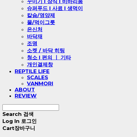
꾸미기 l 장식 l 비바리움
슈퍼푸드 l 사료 l 생먹이
칼슘/영양제
물/먹이그릇
은신처
바닥재
조명
소켓 / 바닥 히팅
청소 l 편의 ㅣ 기타
개인결제창
REPTILE LIFE
SCALES
VANMORI
ABOUT
REVIEW
Search
검색
Log In
로그인
Cart
장바구니