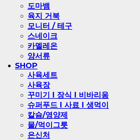
도마뱀
육지 거북
모니터 / 테구
스네이크
카멜레온
양서류
SHOP
사육세트
사육장
꾸미기 l 장식 l 비바리움
슈퍼푸드 l 사료 l 생먹이
칼슘/영양제
물/먹이그릇
은신처