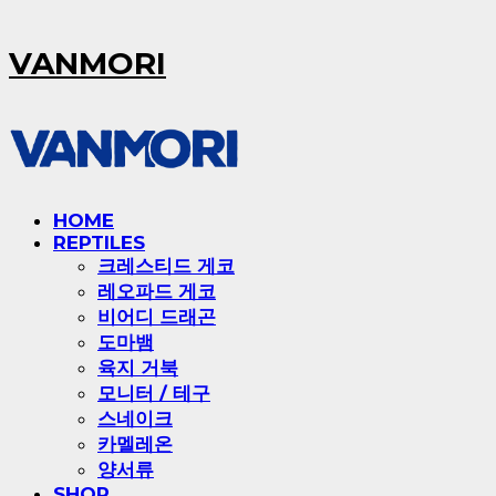
VANMORI
HOME
REPTILES
크레스티드 게코
레오파드 게코
비어디 드래곤
도마뱀
육지 거북
모니터 / 테구
스네이크
카멜레온
양서류
SHOP