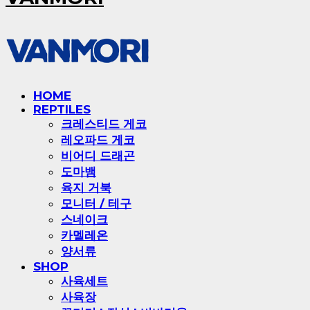
HOME
REPTILES
크레스티드 게코
레오파드 게코
비어디 드래곤
도마뱀
육지 거북
모니터 / 테구
스네이크
카멜레온
양서류
SHOP
사육세트
사육장