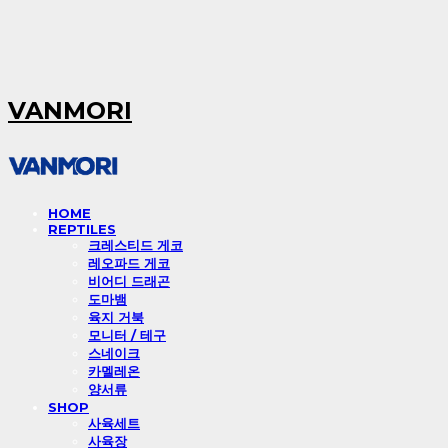
VANMORI
HOME
REPTILES
크레스티드 게코
레오파드 게코
비어디 드래곤
도마뱀
육지 거북
모니터 / 테구
스네이크
카멜레온
양서류
SHOP
사육세트
사육장