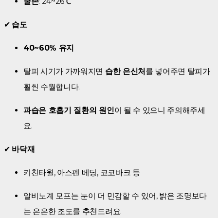
쿨존
: 24~26℃
✔
습도
40~60% 유지
탈피 시기가 가까워지면
습한 은신처
를 넣어주면 탈피가
훨씬 수월합니다.
과습은 호흡기 질환의 원인
이 될 수 있으니 주의해주세
요.
✔
바닥재
키친타월, 아스펜 베딩, 코코바크 등
알비노계 모프는 눈이 더 민감할 수 있어, 밝은 조명보다
는 은은한 조도를 추천드려요.