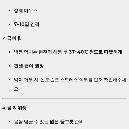
성체 마우스
7~10일 간격
✔
급여 팁
냉동 먹이는 완전히 해동 후
37~40℃ 정도로 따뜻하게
핀셋 급여 권장
먹이 거부 시: 온도·습도·스트레스 여부를 먼저 확인해주세
요.
4.
물 & 위생
몸을 담글 수 있는
넓은 물그릇
준비