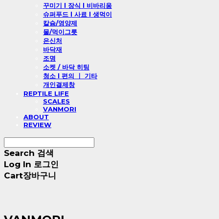
꾸미기 l 장식 l 비바리움
슈퍼푸드 l 사료 l 생먹이
칼슘/영양제
물/먹이그릇
은신처
바닥재
조명
소켓 / 바닥 히팅
청소 l 편의 ㅣ 기타
개인결제창
REPTILE LIFE
SCALES
VANMORI
ABOUT
REVIEW
Search
검색
Log In
로그인
Cart
장바구니