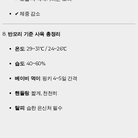
✔ 체중 감소
8.
반모리 기준 사육 총정리
온도
: 29~31℃ / 24~26℃
습도
: 40~60%
베이비 먹이
: 핑키 4~5일 간격
핸들링
: 짧게, 천천히
탈피
: 습한 은신처 필수