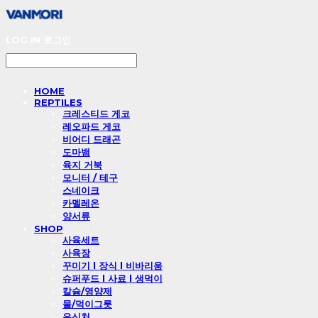
LOG IN
로그인
HOME
REPTILES
크레스티드 게코
레오파드 게코
비어디 드래곤
도마뱀
육지 거북
모니터 / 테구
스네이크
카멜레온
양서류
SHOP
사육세트
사육장
꾸미기 l 장식 l 비바리움
슈퍼푸드 l 사료 l 생먹이
칼슘/영양제
물/먹이그릇
은신처