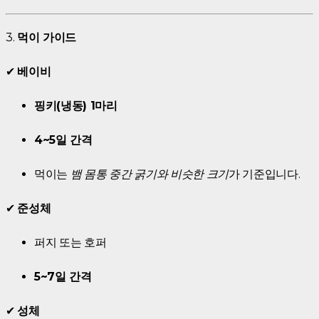
3.
먹이 가이드
✔
베이비
핑키(냉동) 1마리
4~5일 간격
먹이는
뱀 몸통 중간 굵기와 비슷한 크기
가 기준입니다.
✔
준성체
퍼지 또는 호퍼
5~7일 간격
✔
성체