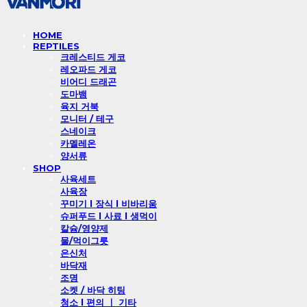
HOME
REPTILES
크레스티드 게코
레오파드 게코
비어디 드래곤
도마뱀
육지 거북
모니터 / 테구
스네이크
카멜레온
양서류
SHOP
사육세트
사육장
꾸미기 l 장식 l 비바리움
슈퍼푸드 l 사료 l 생먹이
칼슘/영양제
물/먹이그릇
은신처
바닥재
조명
소켓 / 바닥 히팅
청소 l 편의 ㅣ 기타