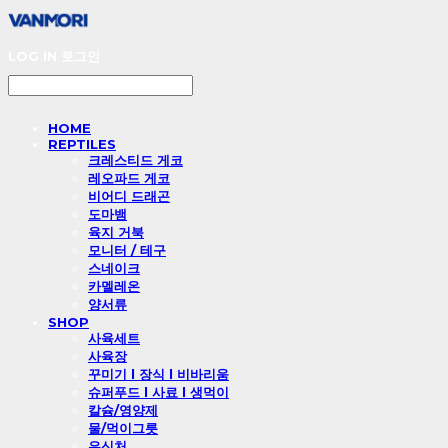
LOG IN
로그인
HOME
REPTILES
크레스티드 게코
레오파드 게코
비어디 드래곤
도마뱀
육지 거북
모니터 / 테구
스네이크
카멜레온
양서류
SHOP
사육세트
사육장
꾸미기 l 장식 l 비바리움
슈퍼푸드 l 사료 l 생먹이
칼슘/영양제
물/먹이그릇
은신처