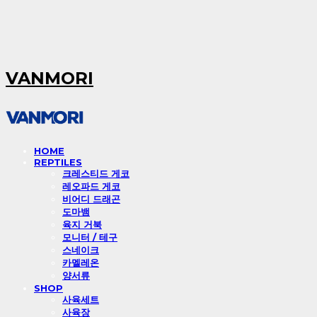
VANMORI
HOME
REPTILES
크레스티드 게코
레오파드 게코
비어디 드래곤
도마뱀
육지 거북
모니터 / 테구
스네이크
카멜레온
양서류
SHOP
사육세트
사육장