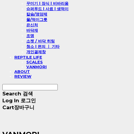
꾸미기 l 장식 l 비바리움
슈퍼푸드 l 사료 l 생먹이
칼슘/영양제
물/먹이그릇
은신처
바닥재
조명
소켓 / 바닥 히팅
청소 l 편의 ㅣ 기타
개인결제창
REPTILE LIFE
SCALES
VANMORI
ABOUT
REVIEW
Search
검색
Log In
로그인
Cart
장바구니