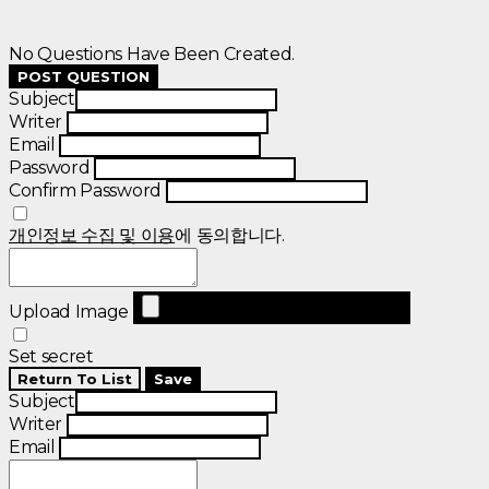
No Questions Have Been Created.
POST QUESTION
Subject
Writer
Email
Password
Confirm Password
개인정보 수집 및 이용
에 동의합니다.
Upload Image
Set secret
Return To List
Save
Subject
Writer
Email