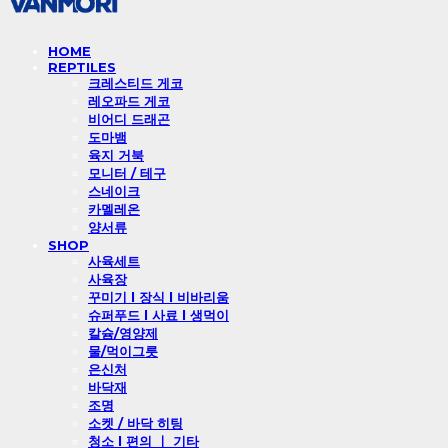
HOME
REPTILES
크레스티드 게코
레오파드 게코
비어디 드래곤
도마뱀
육지 거북
모니터 / 테구
스네이크
카멜레온
양서류
SHOP
사육세트
사육장
꾸미기 l 장식 l 비바리움
슈퍼푸드 l 사료 l 생먹이
칼슘/영양제
물/먹이그릇
은신처
바닥재
조명
소켓 / 바닥 히팅
청소 l 편의 ㅣ 기타