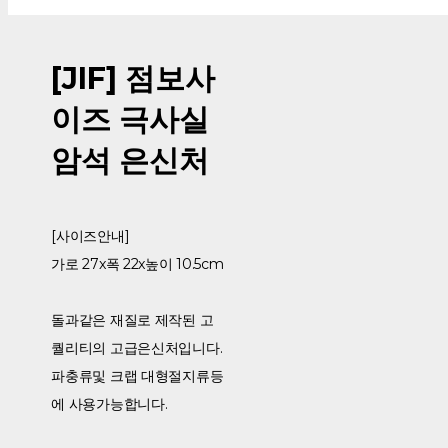
[JIF] 점보사
이즈 극사실
암석 은신처
[사이즈안내]
가로 27x폭 22x높이 10.5cm
돌과같은 재질로 제작된 고
퀄리티의 고급은신처입니다.
파충류및 크랩 대형절지류등
에 사용가능합니다.