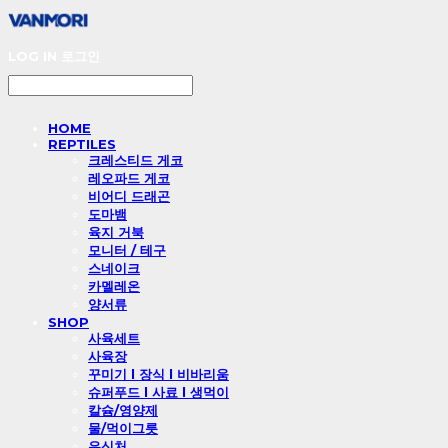
LOG IN
로그인
HOME
REPTILES
크레스티드 게코
레오파드 게코
비어디 드래곤
도마뱀
육지 거북
모니터 / 테구
스네이크
카멜레온
양서류
SHOP
사육세트
사육장
꾸미기 l 장식 l 비바리움
슈퍼푸드 l 사료 l 생먹이
칼슘/영양제
물/먹이그릇
은신처