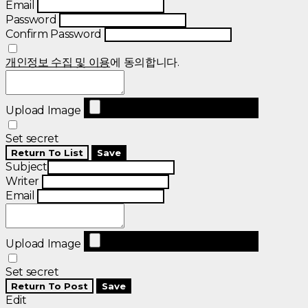
Email
Password
Confirm Password
개인정보 수집 및 이용
에 동의합니다.
Upload Image
Set secret
Return To List
Save
Subject
Writer
Email
Upload Image
Set secret
Return To Post
Save
Edit