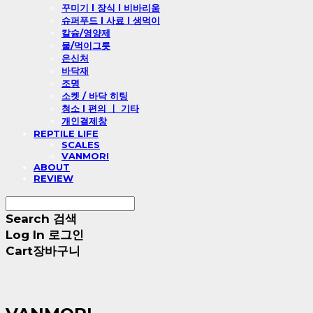
꾸미기 l 장식 l 비바리움
슈퍼푸드 l 사료 l 생먹이
칼슘/영양제
물/먹이그릇
은신처
바닥재
조명
소켓 / 바닥 히팅
청소 l 편의 ㅣ 기타
개인결제창
REPTILE LIFE
SCALES
VANMORI
ABOUT
REVIEW
Search
검색
Log In
로그인
Cart
장바구니