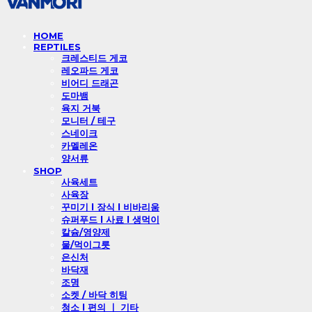
HOME
REPTILES
크레스티드 게코
레오파드 게코
비어디 드래곤
도마뱀
육지 거북
모니터 / 테구
스네이크
카멜레온
양서류
SHOP
사육세트
사육장
꾸미기 l 장식 l 비바리움
슈퍼푸드 l 사료 l 생먹이
칼슘/영양제
물/먹이그릇
은신처
바닥재
조명
소켓 / 바닥 히팅
청소 l 편의 ㅣ 기타