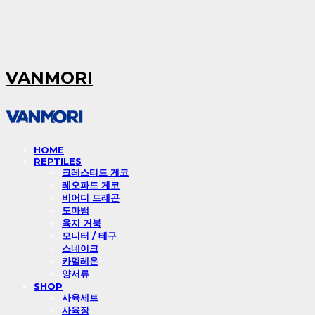
VANMORI
HOME
REPTILES
크레스티드 게코
레오파드 게코
비어디 드래곤
도마뱀
육지 거북
모니터 / 테구
스네이크
카멜레온
양서류
SHOP
사육세트
사육장