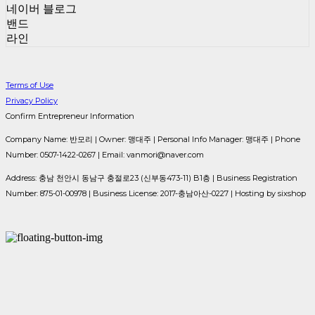
네이버 블로그
밴드
라인
Terms of Use
Privacy Policy
Confirm Entrepreneur Information
Company Name: 반모리 | Owner: 맹대주 | Personal Info Manager: 맹대주 | Phone
Number: 0507-1422-0267 | Email: vanmori@naver.com
Address: 충남 천안시 동남구 충절로23 (신부동473-11) B1층 | Business Registration
Number:
875-01-00978
| Business License:
2017-충남아산-0227
| Hosting by sixshop