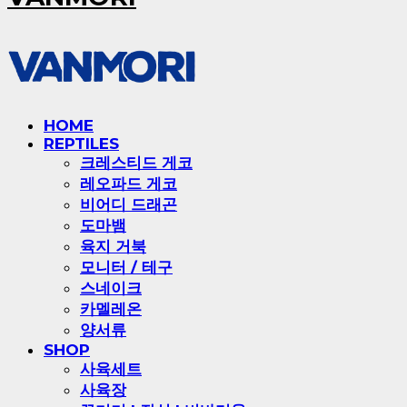
HOME
REPTILES
크레스티드 게코
레오파드 게코
비어디 드래곤
도마뱀
육지 거북
모니터 / 테구
스네이크
카멜레온
양서류
SHOP
사육세트
사육장