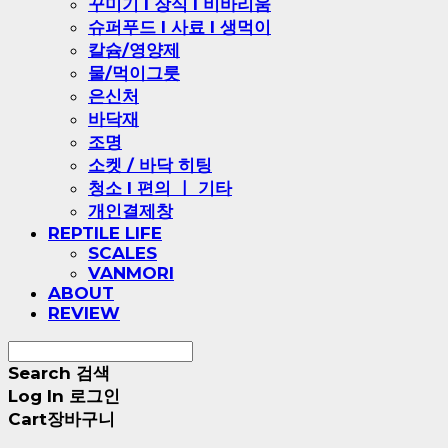
꾸미기 l 장식 l 비바리움
슈퍼푸드 l 사료 l 생먹이
칼슘/영양제
물/먹이그릇
은신처
바닥재
조명
소켓 / 바닥 히팅
청소 l 편의 ㅣ 기타
개인결제창
REPTILE LIFE
SCALES
VANMORI
ABOUT
REVIEW
Search
검색
Log In
로그인
Cart
장바구니