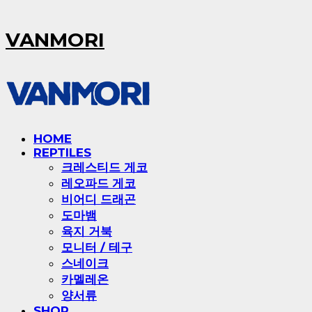
VANMORI
HOME
REPTILES
크레스티드 게코
레오파드 게코
비어디 드래곤
도마뱀
육지 거북
모니터 / 테구
스네이크
카멜레온
양서류
SHOP