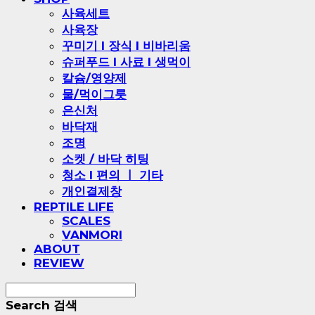
사육세트
사육장
꾸미기 l 장식 l 비바리움
슈퍼푸드 l 사료 l 생먹이
칼슘/영양제
물/먹이그릇
은신처
바닥재
조명
소켓 / 바닥 히팅
청소 l 편의 ㅣ 기타
개인결제창
REPTILE LIFE
SCALES
VANMORI
ABOUT
REVIEW
Search
검색