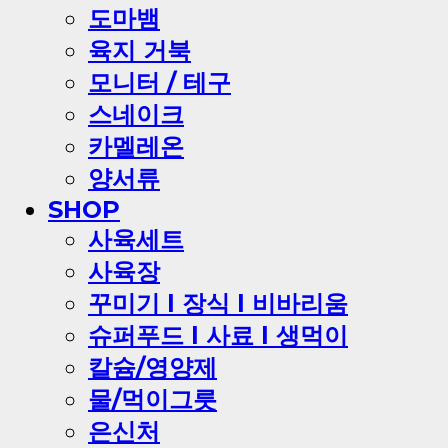
도마뱀
육지 거북
모니터 / 테구
스네이크
카멜레온
양서류
SHOP
사육세트
사육장
꾸미기 l 장식 l 비바리움
슈퍼푸드 l 사료 l 생먹이
칼슘/영양제
물/먹이그릇
은신처