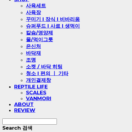
사육세트
사육장
꾸미기 l 장식 l 비바리움
슈퍼푸드 l 사료 l 생먹이
칼슘/영양제
물/먹이그릇
은신처
바닥재
조명
소켓 / 바닥 히팅
청소 l 편의 ㅣ 기타
개인결제창
REPTILE LIFE
SCALES
VANMORI
ABOUT
REVIEW
Search
검색