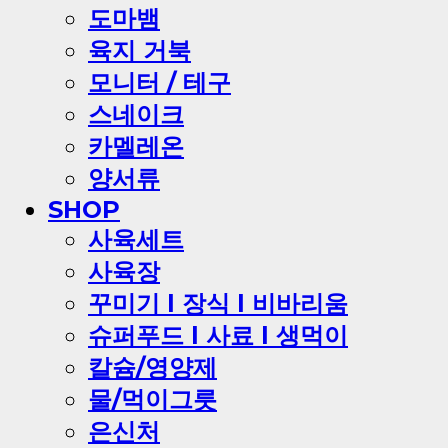
도마뱀
육지 거북
모니터 / 테구
스네이크
카멜레온
양서류
SHOP
사육세트
사육장
꾸미기 l 장식 l 비바리움
슈퍼푸드 l 사료 l 생먹이
칼슘/영양제
물/먹이그릇
은신처