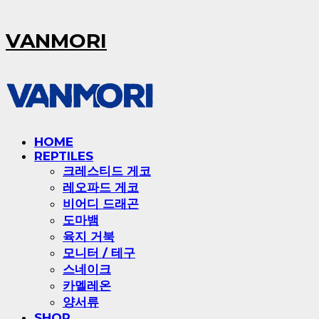
VANMORI
HOME
REPTILES
크레스티드 게코
레오파드 게코
비어디 드래곤
도마뱀
육지 거북
모니터 / 테구
스네이크
카멜레온
양서류
SHOP