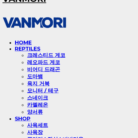
HOME
REPTILES
크레스티드 게코
레오파드 게코
비어디 드래곤
도마뱀
육지 거북
모니터 / 테구
스네이크
카멜레온
양서류
SHOP
사육세트
사육장