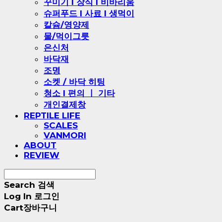
꾸미기 l 장식 l 비바리움
슈퍼푸드 l 사료 l 생먹이
칼슘/영양제
물/먹이그릇
은신처
바닥재
조명
소켓 / 바닥 히팅
청소 l 편의 ㅣ 기타
개인결제창
REPTILE LIFE
SCALES
VANMORI
ABOUT
REVIEW
Search
검색
Log In
로그인
Cart
장바구니