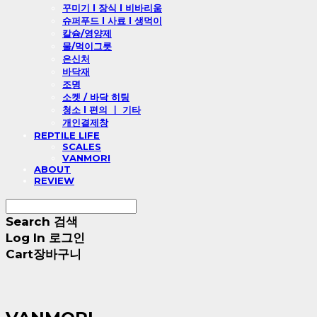
꾸미기 l 장식 l 비바리움
슈퍼푸드 l 사료 l 생먹이
칼슘/영양제
물/먹이그릇
은신처
바닥재
조명
소켓 / 바닥 히팅
청소 l 편의 ㅣ 기타
개인결제창
REPTILE LIFE
SCALES
VANMORI
ABOUT
REVIEW
Search
검색
Log In
로그인
Cart
장바구니