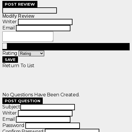
POST REVIEW
Modify Review
Writer
Email
Rating
SAVE
Return To List
No Questions Have Been Created.
POST QUESTION
Subject
Writer
Email
Password
Confirm Password