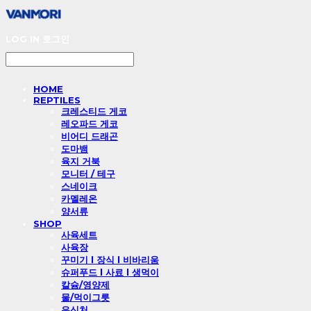
LOG IN
로그인
HOME
REPTILES
크레스티드 게코
레오파드 게코
비어디 드래곤
도마뱀
육지 거북
모니터 / 테구
스네이크
카멜레온
양서류
SHOP
사육세트
사육장
꾸미기 l 장식 l 비바리움
슈퍼푸드 l 사료 l 생먹이
칼슘/영양제
물/먹이그릇
은신처