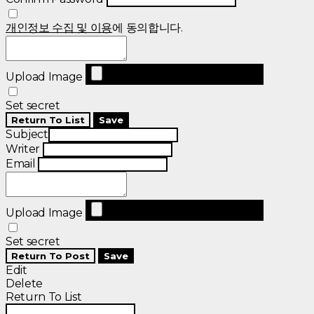
개인정보 수집 및 이용
에 동의합니다.
Upload Image
Set secret
Return To List
Save
Subject
Writer
Email
Upload Image
Set secret
Return To Post
Save
Edit
Delete
Return To List