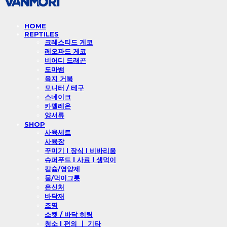
HOME
REPTILES
크레스티드 게코
레오파드 게코
비어디 드래곤
도마뱀
육지 거북
모니터 / 테구
스네이크
카멜레온
양서류
SHOP
사육세트
사육장
꾸미기 l 장식 l 비바리움
슈퍼푸드 l 사료 l 생먹이
칼슘/영양제
물/먹이그릇
은신처
바닥재
조명
소켓 / 바닥 히팅
청소 l 편의 ㅣ 기타