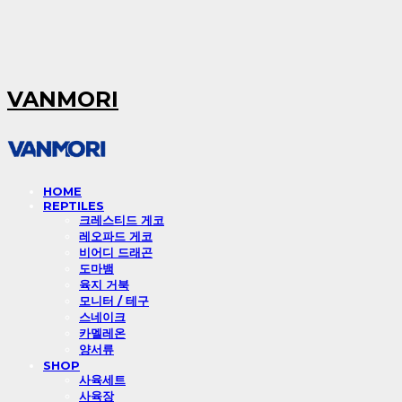
VANMORI
HOME
REPTILES
크레스티드 게코
레오파드 게코
비어디 드래곤
도마뱀
육지 거북
모니터 / 테구
스네이크
카멜레온
양서류
SHOP
사육세트
사육장