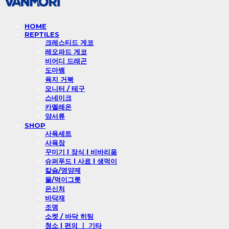
HOME
REPTILES
크레스티드 게코
레오파드 게코
비어디 드래곤
도마뱀
육지 거북
모니터 / 테구
스네이크
카멜레온
양서류
SHOP
사육세트
사육장
꾸미기 l 장식 l 비바리움
슈퍼푸드 l 사료 l 생먹이
칼슘/영양제
물/먹이그릇
은신처
바닥재
조명
소켓 / 바닥 히팅
청소 l 편의 ㅣ 기타