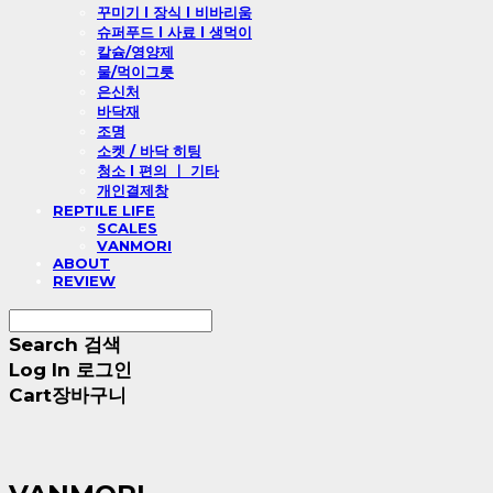
꾸미기 l 장식 l 비바리움
슈퍼푸드 l 사료 l 생먹이
칼슘/영양제
물/먹이그릇
은신처
바닥재
조명
소켓 / 바닥 히팅
청소 l 편의 ㅣ 기타
개인결제창
REPTILE LIFE
SCALES
VANMORI
ABOUT
REVIEW
Search
검색
Log In
로그인
Cart
장바구니