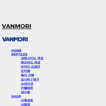
VANMORI
HOME
REPTILES
크레스티드 게코
레오파드 게코
비어디 드래곤
도마뱀
육지 거북
모니터 / 테구
스네이크
카멜레온
양서류
SHOP
사육세트
사육장