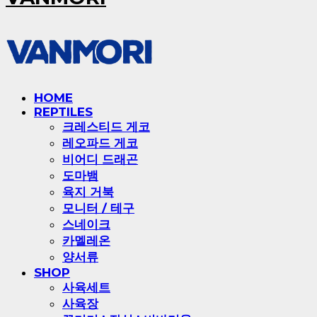
HOME
REPTILES
크레스티드 게코
레오파드 게코
비어디 드래곤
도마뱀
육지 거북
모니터 / 테구
스네이크
카멜레온
양서류
SHOP
사육세트
사육장