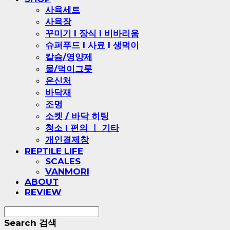
사육세트
사육장
꾸미기 l 장식 l 비바리움
슈퍼푸드 l 사료 l 생먹이
칼슘/영양제
물/먹이그릇
은신처
바닥재
조명
소켓 / 바닥 히팅
청소 l 편의 ㅣ 기타
개인결제창
REPTILE LIFE
SCALES
VANMORI
ABOUT
REVIEW
Search
검색