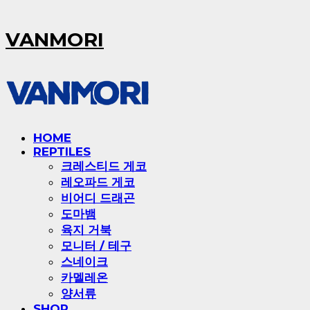
VANMORI
HOME
REPTILES
크레스티드 게코
레오파드 게코
비어디 드래곤
도마뱀
육지 거북
모니터 / 테구
스네이크
카멜레온
양서류
SHOP