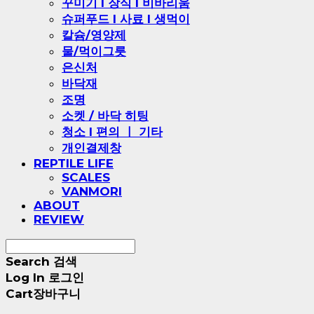
꾸미기 l 장식 l 비바리움
슈퍼푸드 l 사료 l 생먹이
칼슘/영양제
물/먹이그릇
은신처
바닥재
조명
소켓 / 바닥 히팅
청소 l 편의 ㅣ 기타
개인결제창
REPTILE LIFE
SCALES
VANMORI
ABOUT
REVIEW
Search
검색
Log In
로그인
Cart
장바구니