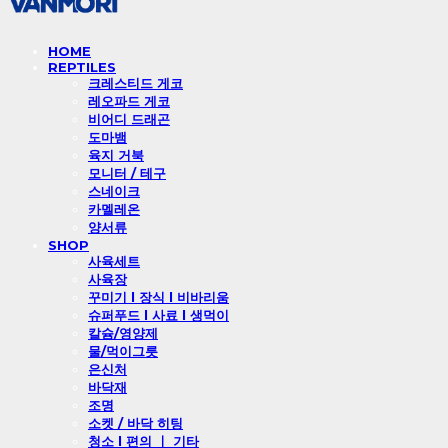
HOME
REPTILES
크레스티드 게코
레오파드 게코
비어디 드래곤
도마뱀
육지 거북
모니터 / 테구
스네이크
카멜레온
양서류
SHOP
사육세트
사육장
꾸미기 l 장식 l 비바리움
슈퍼푸드 l 사료 l 생먹이
칼슘/영양제
물/먹이그릇
은신처
바닥재
조명
소켓 / 바닥 히팅
청소 l 편의 ㅣ 기타