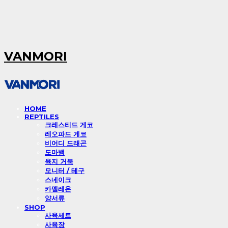
VANMORI
HOME
REPTILES
크레스티드 게코
레오파드 게코
비어디 드래곤
도마뱀
육지 거북
모니터 / 테구
스네이크
카멜레온
양서류
SHOP
사육세트
사육장