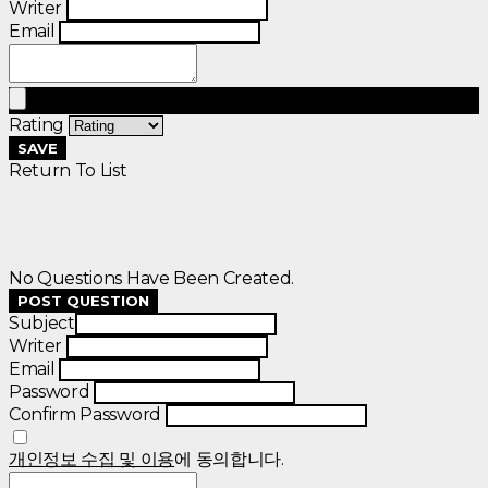
Writer
Email
Rating
SAVE
Return To List
No Questions Have Been Created.
POST QUESTION
Subject
Writer
Email
Password
Confirm Password
개인정보 수집 및 이용
에 동의합니다.