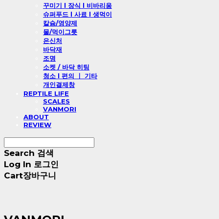
꾸미기 l 장식 l 비바리움
슈퍼푸드 l 사료 l 생먹이
칼슘/영양제
물/먹이그릇
은신처
바닥재
조명
소켓 / 바닥 히팅
청소 l 편의 ㅣ 기타
개인결제창
REPTILE LIFE
SCALES
VANMORI
ABOUT
REVIEW
Search
검색
Log In
로그인
Cart
장바구니