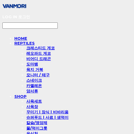
LOG IN
로그인
HOME
REPTILES
크레스티드 게코
레오파드 게코
비어디 드래곤
도마뱀
육지 거북
모니터 / 테구
스네이크
카멜레온
양서류
SHOP
사육세트
사육장
꾸미기 l 장식 l 비바리움
슈퍼푸드 l 사료 l 생먹이
칼슘/영양제
물/먹이그릇
은신처