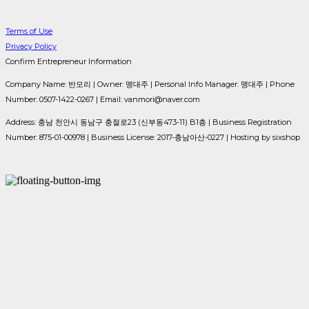
Terms of Use
Privacy Policy
Confirm Entrepreneur Information
Company Name: 반모리 | Owner: 맹대주 | Personal Info Manager: 맹대주 | Phone
Number: 0507-1422-0267 | Email: vanmori@naver.com
Address: 충남 천안시 동남구 충절로23 (신부동473-11) B1층 | Business Registration
Number:
875-01-00978
| Business License:
2017-충남아산-0227
| Hosting by sixshop