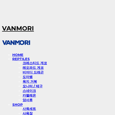
VANMORI
HOME
REPTILES
크레스티드 게코
레오파드 게코
비어디 드래곤
도마뱀
육지 거북
모니터 / 테구
스네이크
카멜레온
양서류
SHOP
사육세트
사육장