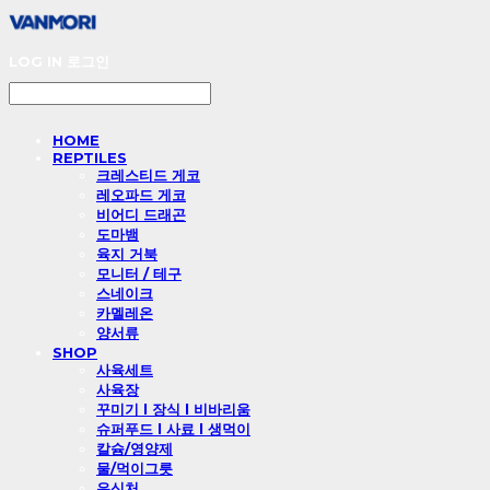
LOG IN
로그인
HOME
REPTILES
크레스티드 게코
레오파드 게코
비어디 드래곤
도마뱀
육지 거북
모니터 / 테구
스네이크
카멜레온
양서류
SHOP
사육세트
사육장
꾸미기 l 장식 l 비바리움
슈퍼푸드 l 사료 l 생먹이
칼슘/영양제
물/먹이그릇
은신처