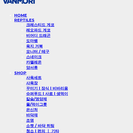
HOME
REPTILES
크레스티드 게코
레오파드 게코
비어디 드래곤
도마뱀
육지 거북
모니터 / 테구
스네이크
카멜레온
양서류
SHOP
사육세트
사육장
꾸미기 l 장식 l 비바리움
슈퍼푸드 l 사료 l 생먹이
칼슘/영양제
물/먹이그릇
은신처
바닥재
조명
소켓 / 바닥 히팅
청소 l 편의 ㅣ 기타