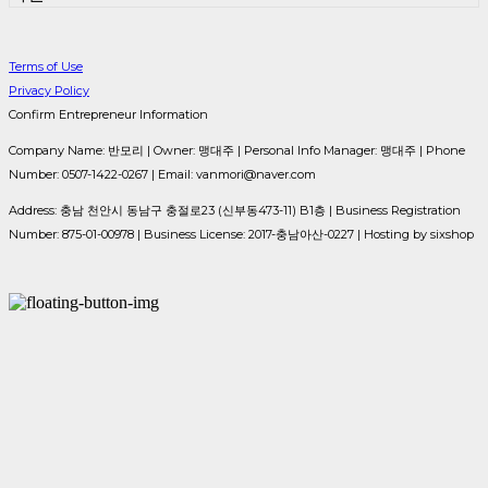
Terms of Use
Privacy Policy
Confirm Entrepreneur Information
Company Name: 반모리 | Owner: 맹대주 | Personal Info Manager: 맹대주 | Phone
Number: 0507-1422-0267 | Email: vanmori@naver.com
Address: 충남 천안시 동남구 충절로23 (신부동473-11) B1층 | Business Registration
Number:
875-01-00978
| Business License:
2017-충남아산-0227
| Hosting by sixshop