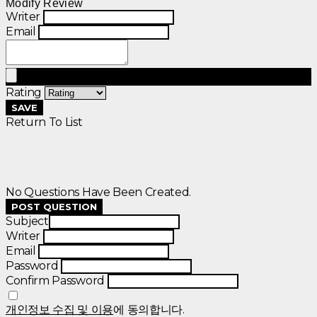
Modify Review
Writer
Email
Rating
SAVE
Return To List
No Questions Have Been Created.
POST QUESTION
Subject
Writer
Email
Password
Confirm Password
개인정보 수집 및 이용
에 동의합니다.