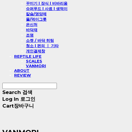
꾸미기 l 장식 l 비바리움
슈퍼푸드 l 사료 l 생먹이
칼슘/영양제
물/먹이그릇
은신처
바닥재
조명
소켓 / 바닥 히팅
청소 l 편의 ㅣ 기타
개인결제창
REPTILE LIFE
SCALES
VANMORI
ABOUT
REVIEW
Search
검색
Log In
로그인
Cart
장바구니