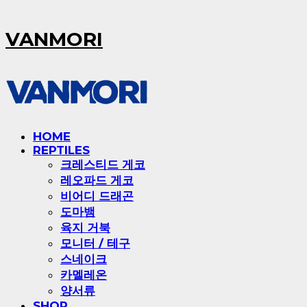
VANMORI
HOME
REPTILES
크레스티드 게코
레오파드 게코
비어디 드래곤
도마뱀
육지 거북
모니터 / 테구
스네이크
카멜레온
양서류
SHOP