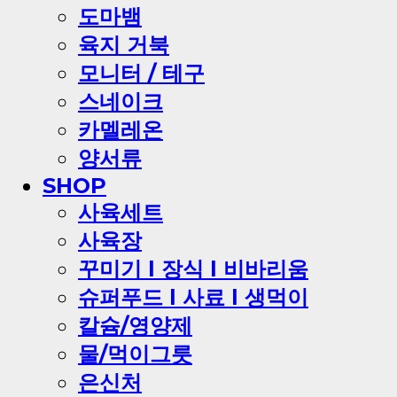
도마뱀
육지 거북
모니터 / 테구
스네이크
카멜레온
양서류
SHOP
사육세트
사육장
꾸미기 l 장식 l 비바리움
슈퍼푸드 l 사료 l 생먹이
칼슘/영양제
물/먹이그릇
은신처