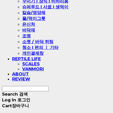
꾸미기 l 장식 l 비바리움
슈퍼푸드 l 사료 l 생먹이
칼슘/영양제
물/먹이그릇
은신처
바닥재
조명
소켓 / 바닥 히팅
청소 l 편의 ㅣ 기타
개인결제창
REPTILE LIFE
SCALES
VANMORI
ABOUT
REVIEW
Search
검색
Log In
로그인
Cart
장바구니