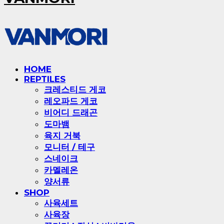
HOME
REPTILES
크레스티드 게코
레오파드 게코
비어디 드래곤
도마뱀
육지 거북
모니터 / 테구
스네이크
카멜레온
양서류
SHOP
사육세트
사육장