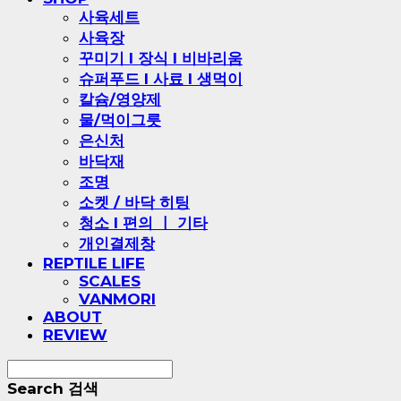
사육세트
사육장
꾸미기 l 장식 l 비바리움
슈퍼푸드 l 사료 l 생먹이
칼슘/영양제
물/먹이그릇
은신처
바닥재
조명
소켓 / 바닥 히팅
청소 l 편의 ㅣ 기타
개인결제창
REPTILE LIFE
SCALES
VANMORI
ABOUT
REVIEW
Search
검색