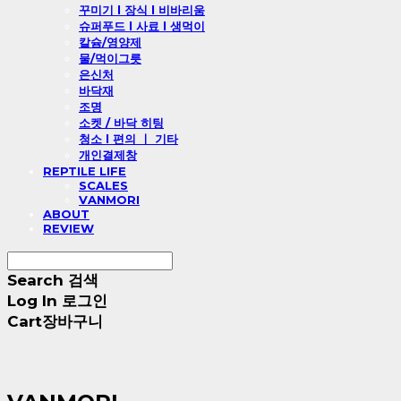
꾸미기 l 장식 l 비바리움
슈퍼푸드 l 사료 l 생먹이
칼슘/영양제
물/먹이그릇
은신처
바닥재
조명
소켓 / 바닥 히팅
청소 l 편의 ㅣ 기타
개인결제창
REPTILE LIFE
SCALES
VANMORI
ABOUT
REVIEW
Search
검색
Log In
로그인
Cart
장바구니