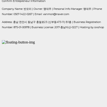
Confirm Entrepreneur Information
Company Name: 반모리 | Owner: 맹대주 | Personal Info Manager: 맹대주 | Phone
Number: 0507-1422-0267 | Email: vanmori@naver.com
Address: 충남 천안시 동남구 충절로23 (신부동473-11) B1층 | Business Registration
Number:
875-01-00978
| Business License:
2017-충남아산-0227
| Hosting by sixshop