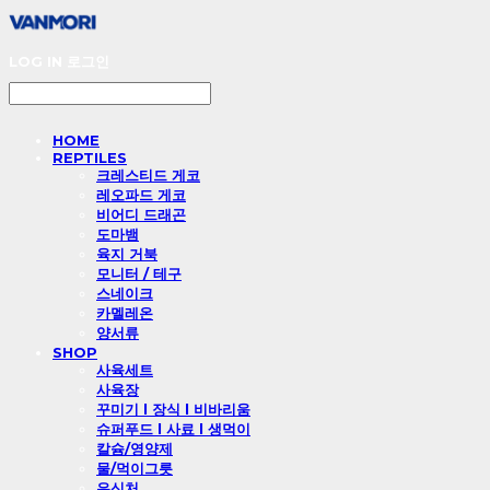
LOG IN
로그인
HOME
REPTILES
크레스티드 게코
레오파드 게코
비어디 드래곤
도마뱀
육지 거북
모니터 / 테구
스네이크
카멜레온
양서류
SHOP
사육세트
사육장
꾸미기 l 장식 l 비바리움
슈퍼푸드 l 사료 l 생먹이
칼슘/영양제
물/먹이그릇
은신처