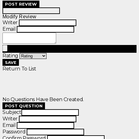
POST REVIEW
Modify Review
Writer
Email
Rating
SAVE
Return To List
No Questions Have Been Created.
POST QUESTION
Subject
Writer
Email
Password
Confirm Password