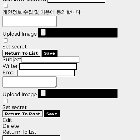
개인정보 수집 및 이용
에 동의합니다.
Upload Image
Set secret
Return To List
Save
Subject
Writer
Email
Upload Image
Set secret
Return To Post
Save
Edit
Delete
Return To List