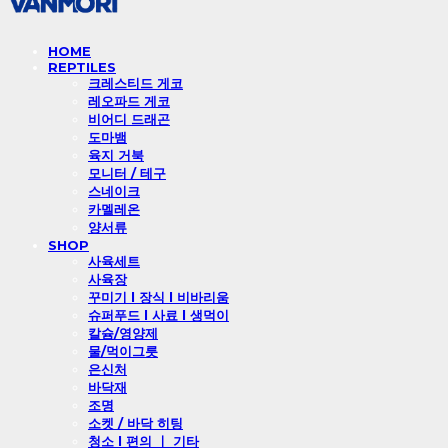
HOME
REPTILES
크레스티드 게코
레오파드 게코
비어디 드래곤
도마뱀
육지 거북
모니터 / 테구
스네이크
카멜레온
양서류
SHOP
사육세트
사육장
꾸미기 l 장식 l 비바리움
슈퍼푸드 l 사료 l 생먹이
칼슘/영양제
물/먹이그릇
은신처
바닥재
조명
소켓 / 바닥 히팅
청소 l 편의 ㅣ 기타