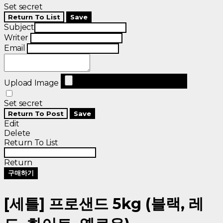
Set secret
Return To List
Save
Subject
Writer
Email
Upload Image
Set secret
Return To Post
Save
Edit
Delete
Return To List
Return
구매하기
[세틀] 프로샌드 5kg (블랙, 레