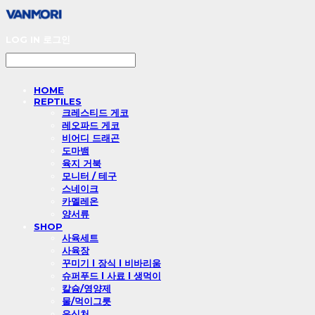
LOG IN
로그인
HOME
REPTILES
크레스티드 게코
레오파드 게코
비어디 드래곤
도마뱀
육지 거북
모니터 / 테구
스네이크
카멜레온
양서류
SHOP
사육세트
사육장
꾸미기 l 장식 l 비바리움
슈퍼푸드 l 사료 l 생먹이
칼슘/영양제
물/먹이그릇
은신처