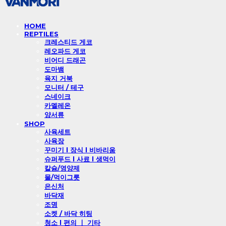
HOME
REPTILES
크레스티드 게코
레오파드 게코
비어디 드래곤
도마뱀
육지 거북
모니터 / 테구
스네이크
카멜레온
양서류
SHOP
사육세트
사육장
꾸미기 l 장식 l 비바리움
슈퍼푸드 l 사료 l 생먹이
칼슘/영양제
물/먹이그릇
은신처
바닥재
조명
소켓 / 바닥 히팅
청소 l 편의 ㅣ 기타