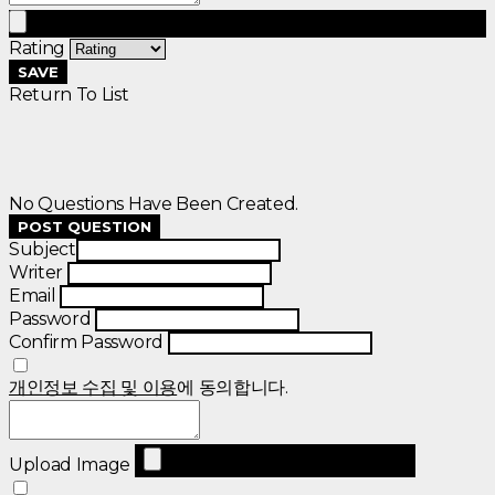
Rating
SAVE
Return To List
No Questions Have Been Created.
POST QUESTION
Subject
Writer
Email
Password
Confirm Password
개인정보 수집 및 이용
에 동의합니다.
Upload Image