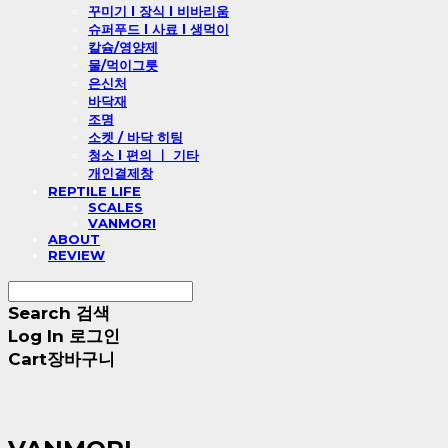
꾸미기 l 장식 l 비바리움
슈퍼푸드 l 사료 l 생먹이
칼슘/영양제
물/먹이그릇
은신처
바닥재
조명
소켓 / 바닥 히팅
청소 l 편의 ㅣ 기타
개인결제창
REPTILE LIFE
SCALES
VANMORI
ABOUT
REVIEW
Search
검색
Log In
로그인
Cart
장바구니