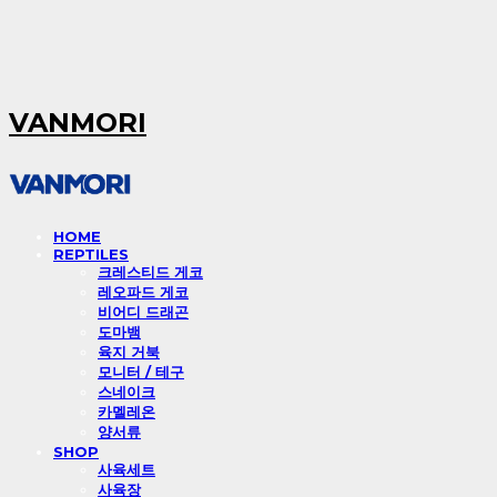
VANMORI
HOME
REPTILES
크레스티드 게코
레오파드 게코
비어디 드래곤
도마뱀
육지 거북
모니터 / 테구
스네이크
카멜레온
양서류
SHOP
사육세트
사육장