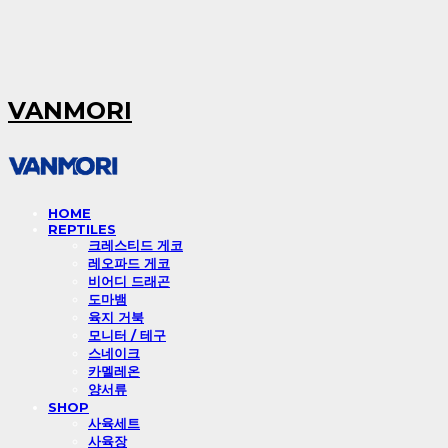
VANMORI
HOME
REPTILES
크레스티드 게코
레오파드 게코
비어디 드래곤
도마뱀
육지 거북
모니터 / 테구
스네이크
카멜레온
양서류
SHOP
사육세트
사육장