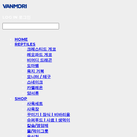
LOG IN
로그인
HOME
REPTILES
크레스티드 게코
레오파드 게코
비어디 드래곤
도마뱀
육지 거북
모니터 / 테구
스네이크
카멜레온
양서류
SHOP
사육세트
사육장
꾸미기 l 장식 l 비바리움
슈퍼푸드 l 사료 l 생먹이
칼슘/영양제
물/먹이그릇
은신처