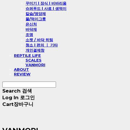
꾸미기 l 장식 l 비바리움
슈퍼푸드 l 사료 l 생먹이
칼슘/영양제
물/먹이그릇
은신처
바닥재
조명
소켓 / 바닥 히팅
청소 l 편의 ㅣ 기타
개인결제창
REPTILE LIFE
SCALES
VANMORI
ABOUT
REVIEW
Search
검색
Log In
로그인
Cart
장바구니