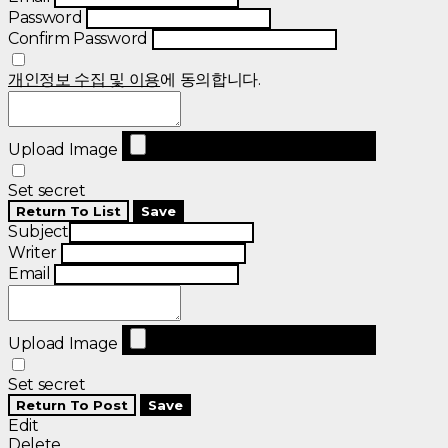
Password
Confirm Password
개인정보 수집 및 이용
에 동의합니다.
Upload Image
Set secret
Return To List
Save
Subject
Writer
Email
Upload Image
Set secret
Return To Post
Save
Edit
Delete