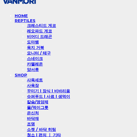
HOME
REPTILES
크레스티드 게코
레오파드 게코
비어디 드래곤
도마뱀
육지 거북
모니터 / 테구
스네이크
카멜레온
양서류
SHOP
사육세트
사육장
꾸미기 l 장식 l 비바리움
슈퍼푸드 l 사료 l 생먹이
칼슘/영양제
물/먹이그릇
은신처
바닥재
조명
소켓 / 바닥 히팅
청소 l 편의 ㅣ 기타