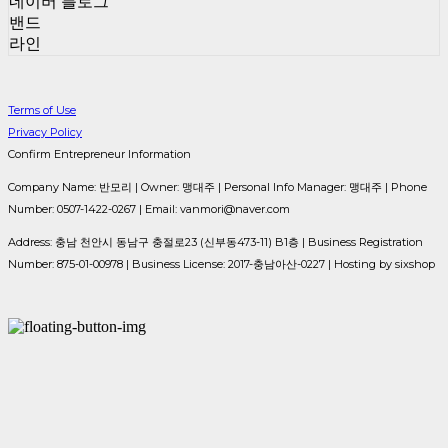
네이버 블로그
밴드
라인
Terms of Use
Privacy Policy
Confirm Entrepreneur Information
Company Name: 반모리 | Owner: 맹대주 | Personal Info Manager: 맹대주 | Phone
Number: 0507-1422-0267 | Email: vanmori@naver.com
Address: 충남 천안시 동남구 충절로23 (신부동473-11) B1층 | Business Registration
Number:
875-01-00978
| Business License:
2017-충남아산-0227
| Hosting by sixshop