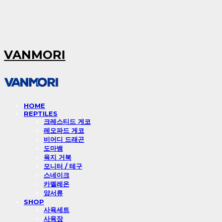
VANMORI
HOME
REPTILES
크레스티드 게코
레오파드 게코
비어디 드래곤
도마뱀
육지 거북
모니터 / 테구
스네이크
카멜레온
양서류
SHOP
사육세트
사육장