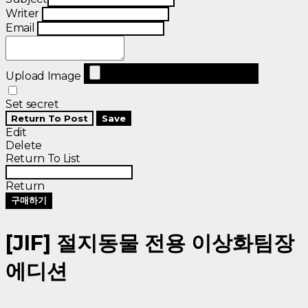
Writer
Email
Upload Image
Set secret
Return To Post
Save
Edit
Delete
Return To List
Return
구매하기
[JIF] 절지동물 전용 이상화팀장
에디션