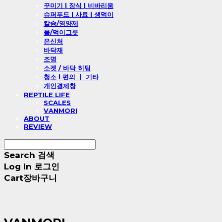
꾸미기 l 장식 l 비바리움
슈퍼푸드 l 사료 l 생먹이
칼슘/영양제
물/먹이그릇
은신처
바닥재
조명
소켓 / 바닥 히팅
청소 l 편의 ㅣ 기타
개인결제창
REPTILE LIFE
SCALES
VANMORI
ABOUT
REVIEW
Search
검색
Log In
로그인
Cart
장바구니