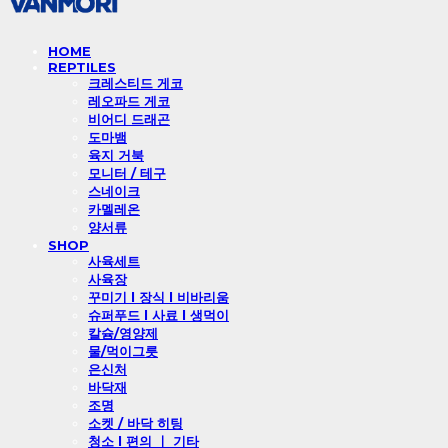
HOME
REPTILES
크레스티드 게코
레오파드 게코
비어디 드래곤
도마뱀
육지 거북
모니터 / 테구
스네이크
카멜레온
양서류
SHOP
사육세트
사육장
꾸미기 l 장식 l 비바리움
슈퍼푸드 l 사료 l 생먹이
칼슘/영양제
물/먹이그릇
은신처
바닥재
조명
소켓 / 바닥 히팅
청소 l 편의 ㅣ 기타