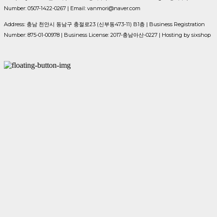
Number: 0507-1422-0267 | Email: vanmori@naver.com
Address: 충남 천안시 동남구 충절로23 (신부동473-11) B1층 | Business Registration
Number:
875-01-00978
| Business License:
2017-충남아산-0227
| Hosting by sixshop