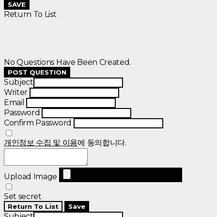
SAVE
Return To List
No Questions Have Been Created.
POST QUESTION
Subject
Writer
Email
Password
Confirm Password
개인정보 수집 및 이용
에 동의합니다.
Upload Image
Set secret
Return To List
Save
Subject