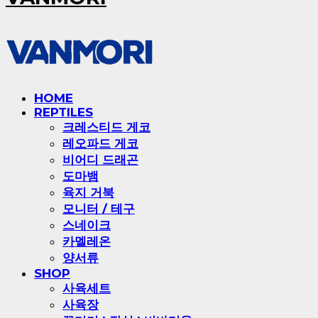
HOME
REPTILES
크레스티드 게코
레오파드 게코
비어디 드래곤
도마뱀
육지 거북
모니터 / 테구
스네이크
카멜레온
양서류
SHOP
사육세트
사육장