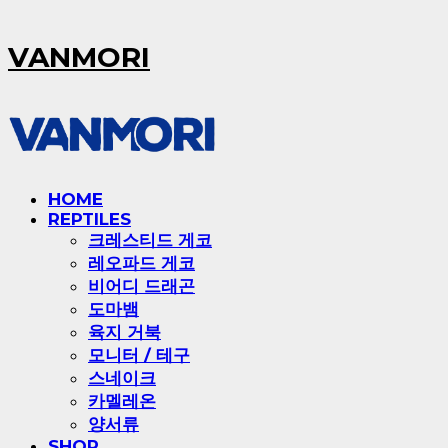
VANMORI
HOME
REPTILES
크레스티드 게코
레오파드 게코
비어디 드래곤
도마뱀
육지 거북
모니터 / 테구
스네이크
카멜레온
양서류
SHOP