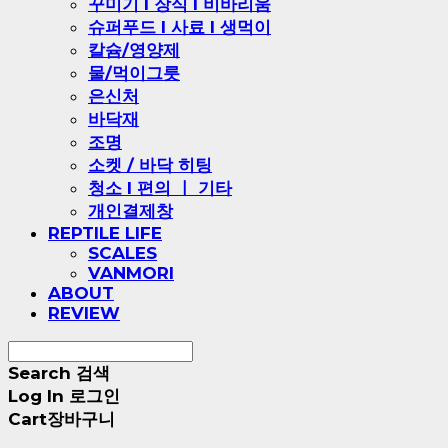
꾸미기 l 장식 l 비바리움
슈퍼푸드 l 사료 l 생먹이
칼슘/영양제
물/먹이그릇
은신처
바닥재
조명
소켓 / 바닥 히팅
청소 l 편의 ㅣ 기타
개인결제창
REPTILE LIFE
SCALES
VANMORI
ABOUT
REVIEW
Search
검색
Log In
로그인
Cart
장바구니