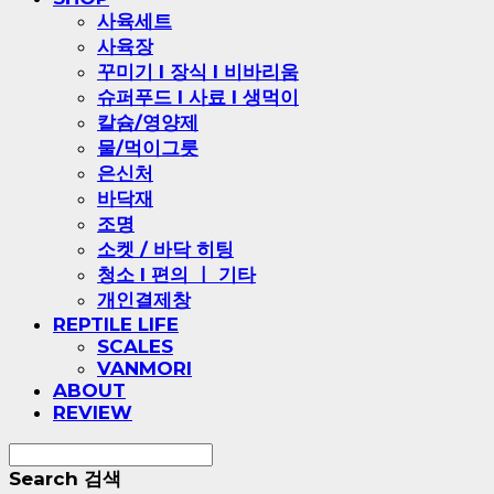
사육세트
사육장
꾸미기 l 장식 l 비바리움
슈퍼푸드 l 사료 l 생먹이
칼슘/영양제
물/먹이그릇
은신처
바닥재
조명
소켓 / 바닥 히팅
청소 l 편의 ㅣ 기타
개인결제창
REPTILE LIFE
SCALES
VANMORI
ABOUT
REVIEW
Search
검색