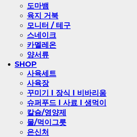
도마뱀
육지 거북
모니터 / 테구
스네이크
카멜레온
양서류
SHOP
사육세트
사육장
꾸미기 l 장식 l 비바리움
슈퍼푸드 l 사료 l 생먹이
칼슘/영양제
물/먹이그릇
은신처