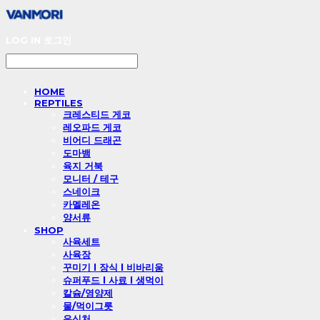
LOG IN
로그인
HOME
REPTILES
크레스티드 게코
레오파드 게코
비어디 드래곤
도마뱀
육지 거북
모니터 / 테구
스네이크
카멜레온
양서류
SHOP
사육세트
사육장
꾸미기 l 장식 l 비바리움
슈퍼푸드 l 사료 l 생먹이
칼슘/영양제
물/먹이그릇
은신처