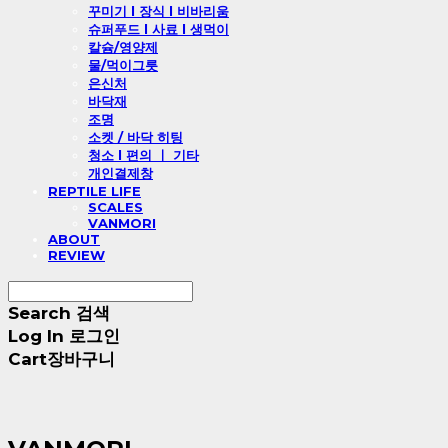
꾸미기 l 장식 l 비바리움
슈퍼푸드 l 사료 l 생먹이
칼슘/영양제
물/먹이그릇
은신처
바닥재
조명
소켓 / 바닥 히팅
청소 l 편의 ㅣ 기타
개인결제창
REPTILE LIFE
SCALES
VANMORI
ABOUT
REVIEW
Search
검색
Log In
로그인
Cart
장바구니