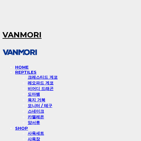
VANMORI
HOME
REPTILES
크레스티드 게코
레오파드 게코
비어디 드래곤
도마뱀
육지 거북
모니터 / 테구
스네이크
카멜레온
양서류
SHOP
사육세트
사육장