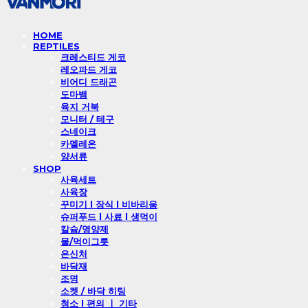
HOME
REPTILES
크레스티드 게코
레오파드 게코
비어디 드래곤
도마뱀
육지 거북
모니터 / 테구
스네이크
카멜레온
양서류
SHOP
사육세트
사육장
꾸미기 l 장식 l 비바리움
슈퍼푸드 l 사료 l 생먹이
칼슘/영양제
물/먹이그릇
은신처
바닥재
조명
소켓 / 바닥 히팅
청소 l 편의 ㅣ 기타