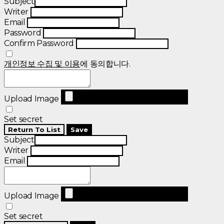
Subject
Writer
Email
Password
Confirm Password
개인정보 수집 및 이용
에 동의합니다.
Upload Image
Set secret
Return To List
Save
Subject
Writer
Email
Upload Image
Set secret