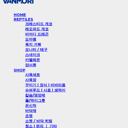
HOME
REPTILES
크레스티드 게코
레오파드 게코
비어디 드래곤
도마뱀
육지 거북
모니터 / 테구
스네이크
카멜레온
양서류
SHOP
사육세트
사육장
꾸미기 l 장식 l 비바리움
슈퍼푸드 l 사료 l 생먹이
칼슘/영양제
물/먹이그릇
은신처
바닥재
조명
소켓 / 바닥 히팅
청소 l 편의 ㅣ 기타