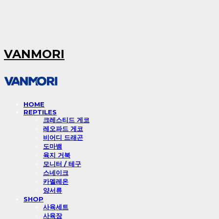
VANMORI
HOME
REPTILES
크레스티드 게코
레오파드 게코
비어디 드래곤
도마뱀
육지 거북
모니터 / 테구
스네이크
카멜레온
양서류
SHOP
사육세트
사육장