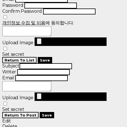
Password
Confirm Password
개인정보 수집 및 이용
에 동의합니다.
Upload Image
Set secret
Return To List
Save
Subject
Writer
Email
Upload Image
Set secret
Return To Post
Save
Edit
Delete