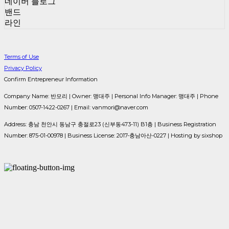
네이버 블로그
밴드
라인
Terms of Use
Privacy Policy
Confirm Entrepreneur Information
Company Name: 반모리 | Owner: 맹대주 | Personal Info Manager: 맹대주 | Phone
Number: 0507-1422-0267 | Email: vanmori@naver.com
Address: 충남 천안시 동남구 충절로23 (신부동473-11) B1층 | Business Registration
Number:
875-01-00978
| Business License:
2017-충남아산-0227
| Hosting by sixshop