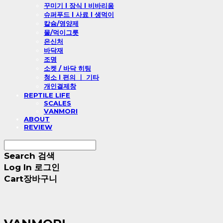
꾸미기 l 장식 l 비바리움
슈퍼푸드 l 사료 l 생먹이
칼슘/영양제
물/먹이그릇
은신처
바닥재
조명
소켓 / 바닥 히팅
청소 l 편의 ㅣ 기타
개인결제창
REPTILE LIFE
SCALES
VANMORI
ABOUT
REVIEW
Search
검색
Log In
로그인
Cart
장바구니