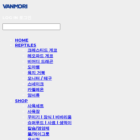
LOG IN
로그인
HOME
REPTILES
크레스티드 게코
레오파드 게코
비어디 드래곤
도마뱀
육지 거북
모니터 / 테구
스네이크
카멜레온
양서류
SHOP
사육세트
사육장
꾸미기 l 장식 l 비바리움
슈퍼푸드 l 사료 l 생먹이
칼슘/영양제
물/먹이그릇
은신처