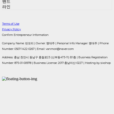
밴드
라인
Terms of Use
Privacy Policy
Confirm Entrepreneur Information
Company Name: 반모리 | Owner: 맹대주 | Personal Info Manager: 맹대주 | Phone
Number: 0507-1422-0267 | Email: vanmori@naver.com
Address: 충남 천안시 동남구 충절로23 (신부동473-11) B1층 | Business Registration
Number:
875-01-00978
| Business License:
2017-충남아산-0227
| Hosting by sixshop