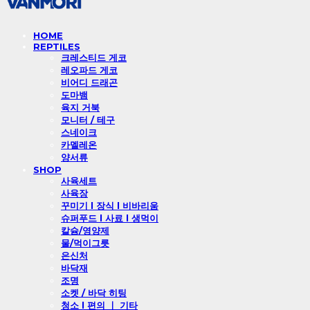
HOME
REPTILES
크레스티드 게코
레오파드 게코
비어디 드래곤
도마뱀
육지 거북
모니터 / 테구
스네이크
카멜레온
양서류
SHOP
사육세트
사육장
꾸미기 l 장식 l 비바리움
슈퍼푸드 l 사료 l 생먹이
칼슘/영양제
물/먹이그릇
은신처
바닥재
조명
소켓 / 바닥 히팅
청소 l 편의 ㅣ 기타