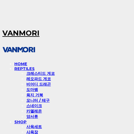
VANMORI
HOME
REPTILES
크레스티드 게코
레오파드 게코
비어디 드래곤
도마뱀
육지 거북
모니터 / 테구
스네이크
카멜레온
양서류
SHOP
사육세트
사육장