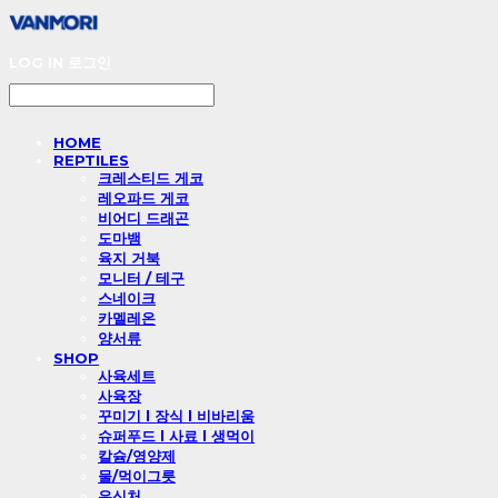
LOG IN
로그인
HOME
REPTILES
크레스티드 게코
레오파드 게코
비어디 드래곤
도마뱀
육지 거북
모니터 / 테구
스네이크
카멜레온
양서류
SHOP
사육세트
사육장
꾸미기 l 장식 l 비바리움
슈퍼푸드 l 사료 l 생먹이
칼슘/영양제
물/먹이그릇
은신처