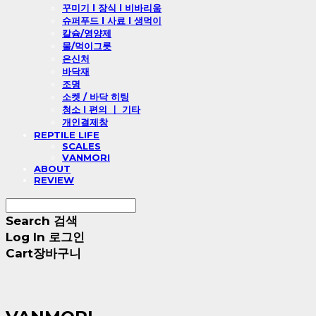
꾸미기 l 장식 l 비바리움
슈퍼푸드 l 사료 l 생먹이
칼슘/영양제
물/먹이그릇
은신처
바닥재
조명
소켓 / 바닥 히팅
청소 l 편의 ㅣ 기타
개인결제창
REPTILE LIFE
SCALES
VANMORI
ABOUT
REVIEW
Search
검색
Log In
로그인
Cart
장바구니