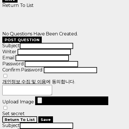
Return To List
No Questions Have Been Created.
POST QUESTION
Subject
Writer
Email
Password
Confirm Password
개인정보 수집 및 이용
에 동의합니다.
Upload Image
Set secret
Return To List
Save
Subject