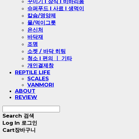
꾸미기 l 장식 l 비바리움
슈퍼푸드 l 사료 l 생먹이
칼슘/영양제
물/먹이그릇
은신처
바닥재
조명
소켓 / 바닥 히팅
청소 l 편의 ㅣ 기타
개인결제창
REPTILE LIFE
SCALES
VANMORI
ABOUT
REVIEW
Search
검색
Log In
로그인
Cart
장바구니