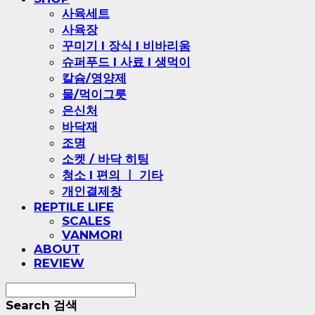
사육세트
사육장
꾸미기 l 장식 l 비바리움
슈퍼푸드 l 사료 l 생먹이
칼슘/영양제
물/먹이그릇
은신처
바닥재
조명
소켓 / 바닥 히팅
청소 l 편의 ㅣ 기타
개인결제창
REPTILE LIFE
SCALES
VANMORI
ABOUT
REVIEW
Search
검색