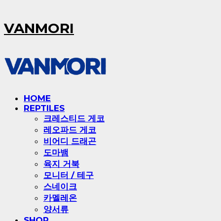
VANMORI
HOME
REPTILES
크레스티드 게코
레오파드 게코
비어디 드래곤
도마뱀
육지 거북
모니터 / 테구
스네이크
카멜레온
양서류
SHOP