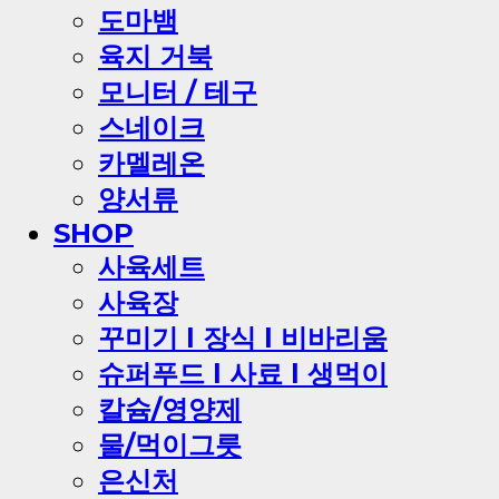
도마뱀
육지 거북
모니터 / 테구
스네이크
카멜레온
양서류
SHOP
사육세트
사육장
꾸미기 l 장식 l 비바리움
슈퍼푸드 l 사료 l 생먹이
칼슘/영양제
물/먹이그릇
은신처