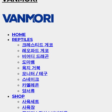
HOME
REPTILES
크레스티드 게코
레오파드 게코
비어디 드래곤
도마뱀
육지 거북
모니터 / 테구
스네이크
카멜레온
양서류
SHOP
사육세트
사육장