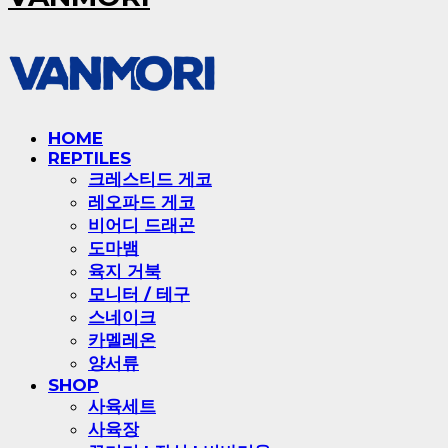
HOME
REPTILES
크레스티드 게코
레오파드 게코
비어디 드래곤
도마뱀
육지 거북
모니터 / 테구
스네이크
카멜레온
양서류
SHOP
사육세트
사육장