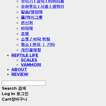
꾸미기 l 장식 l 비바리움
슈퍼푸드 l 사료 l 생먹이
칼슘/영양제
물/먹이그릇
은신처
바닥재
조명
소켓 / 바닥 히팅
청소 l 편의 ㅣ 기타
개인결제창
REPTILE LIFE
SCALES
VANMORI
ABOUT
REVIEW
Search
검색
Log In
로그인
Cart
장바구니