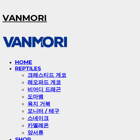
VANMORI
HOME
REPTILES
크레스티드 게코
레오파드 게코
비어디 드래곤
도마뱀
육지 거북
모니터 / 테구
스네이크
카멜레온
양서류
SHOP