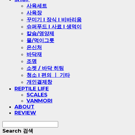
사육세트
사육장
꾸미기 l 장식 l 비바리움
슈퍼푸드 l 사료 l 생먹이
칼슘/영양제
물/먹이그릇
은신처
바닥재
조명
소켓 / 바닥 히팅
청소 l 편의 ㅣ 기타
개인결제창
REPTILE LIFE
SCALES
VANMORI
ABOUT
REVIEW
Search
검색