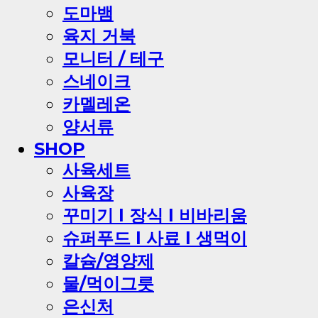
도마뱀
육지 거북
모니터 / 테구
스네이크
카멜레온
양서류
SHOP
사육세트
사육장
꾸미기 l 장식 l 비바리움
슈퍼푸드 l 사료 l 생먹이
칼슘/영양제
물/먹이그릇
은신처