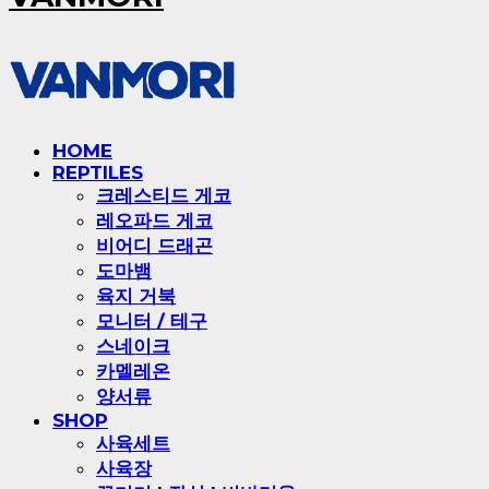
HOME
REPTILES
크레스티드 게코
레오파드 게코
비어디 드래곤
도마뱀
육지 거북
모니터 / 테구
스네이크
카멜레온
양서류
SHOP
사육세트
사육장