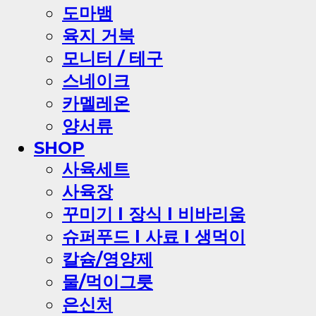
도마뱀
육지 거북
모니터 / 테구
스네이크
카멜레온
양서류
SHOP
사육세트
사육장
꾸미기 l 장식 l 비바리움
슈퍼푸드 l 사료 l 생먹이
칼슘/영양제
물/먹이그릇
은신처