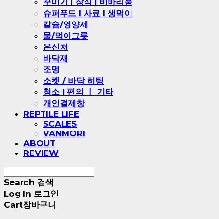
꾸미기 l 장식 l 비바리움
슈퍼푸드 l 사료 l 생먹이
칼슘/영양제
물/먹이그릇
은신처
바닥재
조명
소켓 / 바닥 히팅
청소 l 편의 ㅣ 기타
개인결제창
REPTILE LIFE
SCALES
VANMORI
ABOUT
REVIEW
Search
검색
Log In
로그인
Cart
장바구니