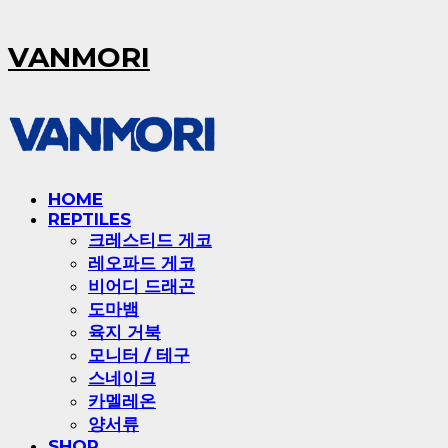
VANMORI
HOME
REPTILES
크레스티드 게코
레오파드 게코
비어디 드래곤
도마뱀
육지 거북
모니터 / 테구
스네이크
카멜레온
양서류
SHOP