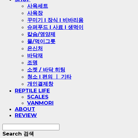
사육세트
사육장
꾸미기 l 장식 l 비바리움
슈퍼푸드 l 사료 l 생먹이
칼슘/영양제
물/먹이그릇
은신처
바닥재
조명
소켓 / 바닥 히팅
청소 l 편의 ㅣ 기타
개인결제창
REPTILE LIFE
SCALES
VANMORI
ABOUT
REVIEW
Search
검색