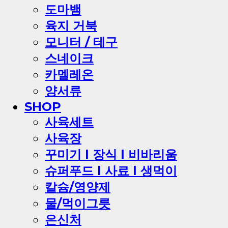
도마뱀
육지 거북
모니터 / 테구
스네이크
카멜레온
양서류
SHOP
사육세트
사육장
꾸미기 l 장식 l 비바리움
슈퍼푸드 l 사료 l 생먹이
칼슘/영양제
물/먹이그릇
은신처