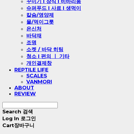
꾸미기 l 장식 l 비바리움
슈퍼푸드 l 사료 l 생먹이
칼슘/영양제
물/먹이그릇
은신처
바닥재
조명
소켓 / 바닥 히팅
청소 l 편의 ㅣ 기타
개인결제창
REPTILE LIFE
SCALES
VANMORI
ABOUT
REVIEW
Search
검색
Log In
로그인
Cart
장바구니