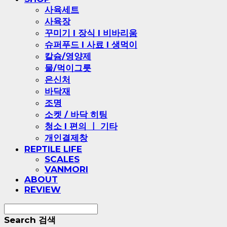
사육세트
사육장
꾸미기 l 장식 l 비바리움
슈퍼푸드 l 사료 l 생먹이
칼슘/영양제
물/먹이그릇
은신처
바닥재
조명
소켓 / 바닥 히팅
청소 l 편의 ㅣ 기타
개인결제창
REPTILE LIFE
SCALES
VANMORI
ABOUT
REVIEW
Search
검색