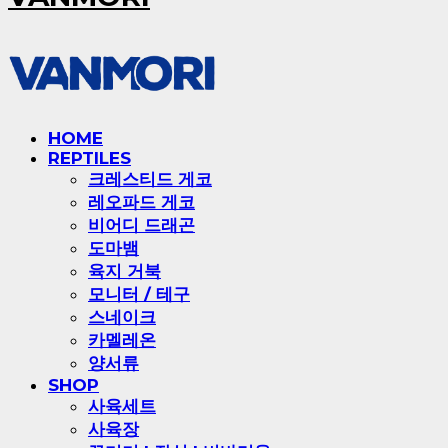
HOME
REPTILES
크레스티드 게코
레오파드 게코
비어디 드래곤
도마뱀
육지 거북
모니터 / 테구
스네이크
카멜레온
양서류
SHOP
사육세트
사육장