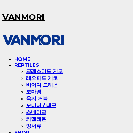
VANMORI
HOME
REPTILES
크레스티드 게코
레오파드 게코
비어디 드래곤
도마뱀
육지 거북
모니터 / 테구
스네이크
카멜레온
양서류
SHOP